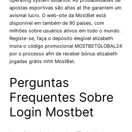
apostas esportivas são altas at the garantem um
avismal lucro. O web-site da MostBet está
disponível em também de 90 países, com
milhões sobre usuários ativos em todo o mundo.
Registe-se, faça o depósito elegível elizabeth
insira o código promocional MOSTBETGLOBAL24
por o processo afin de receber bónus elizabeth
jogadas grátis mhh MostBet.
Perguntas
Frequentes Sobre
Login Mostbet