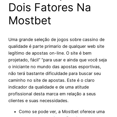
Dois Fatores Na
Mostbet
Uma grande seleção de jogos sobre cassino de
qualidade é parte primario de qualquer web site
legítimo de apostas on-line. O site é bem
projetado, fácil” “para usar e ainda que você seja
o iniciante no mundo das apostas esportivas,
não terá bastante dificuldade para buscar seu
caminho no site de apostas. Este é o claro
indicador da qualidade e de uma atitude
profissional desta marca em relação a seus
clientes e suas necessidades.
Como se pode ver, a Mostbet oferece uma