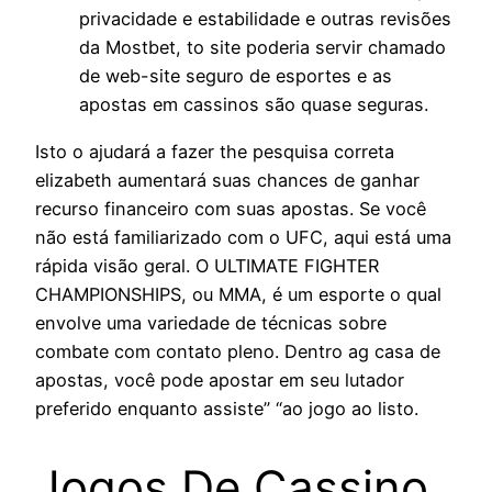
privacidade e estabilidade e outras revisões
da Mostbet, to site poderia servir chamado
de web-site seguro de esportes e as
apostas em cassinos são quase seguras.
Isto o ajudará a fazer the pesquisa correta
elizabeth aumentará suas chances de ganhar
recurso financeiro com suas apostas. Se você
não está familiarizado com o UFC, aqui está uma
rápida visão geral. O ULTIMATE FIGHTER
CHAMPIONSHIPS, ou MMA, é um esporte o qual
envolve uma variedade de técnicas sobre
combate com contato pleno. Dentro ag casa de
apostas, você pode apostar em seu lutador
preferido enquanto assiste” “ao jogo ao listo.
Jogos De Cassino