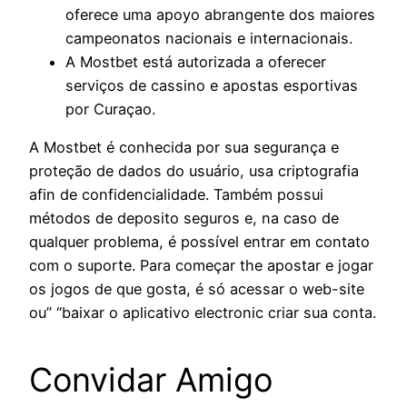
oferece uma apoyo abrangente dos maiores
campeonatos nacionais e internacionais.
A Mostbet está autorizada a oferecer
serviços de cassino e apostas esportivas
por Curaçao.
A Mostbet é conhecida por sua segurança e
proteção de dados do usuário, usa criptografia
afin de confidencialidade. Também possui
métodos de deposito seguros e, na caso de
qualquer problema, é possível entrar em contato
com o suporte. Para começar the apostar e jogar
os jogos de que gosta, é só acessar o web-site
ou” “baixar o aplicativo electronic criar sua conta.
Convidar Amigo