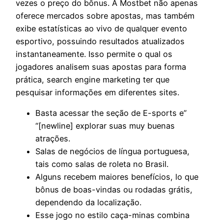
vezes o preço do bônus. A Mostbet não apenas
oferece mercados sobre apostas, mas também
exibe estatísticas ao vivo de qualquer evento
esportivo, possuindo resultados atualizados
instantaneamente. Isso permite o qual os
jogadores analisem suas apostas para forma
prática, search engine marketing ter que
pesquisar informações em diferentes sites.
Basta acessar the seção de E-sports e”
“[newline] explorar suas muy buenas
atrações.
Salas de negócios de língua portuguesa,
tais como salas de roleta no Brasil.
Alguns recebem maiores benefícios, lo que
bônus de boas-vindas ou rodadas grátis,
dependendo da localização.
Esse jogo no estilo caça-minas combina