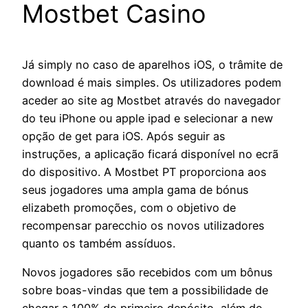
Mostbet Casino
Já simply no caso de aparelhos iOS, o trâmite de
download é mais simples. Os utilizadores podem
aceder ao site ag Mostbet através do navegador
do teu iPhone ou apple ipad e selecionar a new
opção de get para iOS. Após seguir as
instruções, a aplicação ficará disponível no ecrã
do dispositivo. A Mostbet PT proporciona aos
seus jogadores uma ampla gama de bónus
elizabeth promoções, com o objetivo de
recompensar parecchio os novos utilizadores
quanto os também assíduos.
Novos jogadores são recebidos com um bônus
sobre boas-vindas que tem a possibilidade de