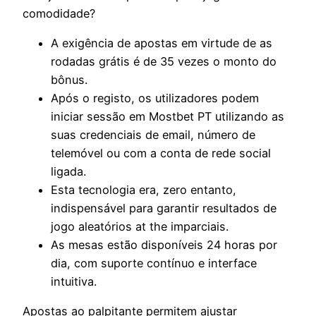
comodidade?
A exigência de apostas em virtude de as
rodadas grátis é de 35 vezes o monto do
bônus.
Após o registo, os utilizadores podem
iniciar sessão em Mostbet PT utilizando as
suas credenciais de email, número de
telemóvel ou com a conta de rede social
ligada.
Esta tecnologia era, zero entanto,
indispensável para garantir resultados de
jogo aleatórios at the imparciais.
As mesas estão disponíveis 24 horas por
dia, com suporte contínuo e interface
intuitiva.
Apostas ao palpitante permitem ajustar