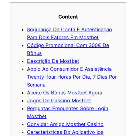
Content
Segurança Da Conta E Autenticação
Para Dois Fatores Em Mostbet
Código Promocional Com 300€ De
Bônus
Descrição Da Mostbet
Apoio Ao Consumidor E Assistência
Twenty-four Horas Por Dia, 7 Dias Por
Semana
Aceite Os Bônus Mostbet Agora
Jogos De Cassino Mostbet
Perguntas Frequentes Sobre Login
Mostbet
Convidar Amigo Mostbet Casino
Características Do Aplicativo Ios