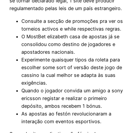
se tornar declarado legal, 1 site deve producir
regulamentado pelas leis de um país estrangeiro.
Consulte a secção de promoções pra ver os
torneios activos e while respectivas regras.
O MostBet elizabeth casa de apostas já se
consolidou como destino de jogadores e
apostadores nacionais.
Experimente quaisquer tipos da roleta para
escolher some sort of versão deste jogo de
cassino la cual melhor se adapta às suas
exigências.
Quando o jogador convida um amigo a sony
ericsson registar e realizar o primeiro
depósito, ambos recebem 1 bónus.
As apostas ao festón revolucionaram a
interação com eventos esportivos.