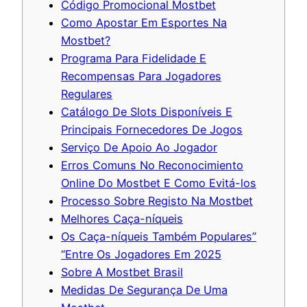
Código Promocional Mostbet
Como Apostar Em Esportes Na
Mostbet?
Programa Para Fidelidade E
Recompensas Para Jogadores
Regulares
Catálogo De Slots Disponíveis E
Principais Fornecedores De Jogos
Serviço De Apoio Ao Jogador
Erros Comuns No Reconocimiento
Online Do Mostbet E Como Evitá-los
Processo Sobre Registo Na Mostbet
Melhores Caça-níqueis
Os Caça-níqueis Também Populares”
“Entre Os Jogadores Em 2025
Sobre A Mostbet Brasil
Medidas De Segurança De Uma