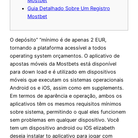
Mostbet
Guia Detalhado Sobre Um Registro
Mostbet
O depósito” “mínimo é de apenas 2 EUR,
tornando a plataforma acessível a todos
operating system orçamentos. O aplicativo de
apostas móveis da Mostbets está disponível
para down load e é utilizado em dispositivos
móveis que executam os sistemas operacionais
Android os e iOS, assim como em supplements.
Em termos de aparência e operação, ambos os
aplicativos têm os mesmos requisitos mínimos
sobre sistema, permitindo o qual eles funcionem
sem problemas em qualquer dispositivo. Você
tem um dispositivo android ou IOS elizabeth
deseja instalar to aplicativo para jogar com