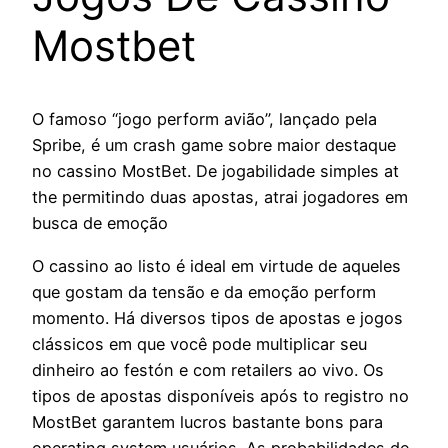
Mostbet
O famoso “jogo perform avião”, lançado pela
Spribe, é um crash game sobre maior destaque
no cassino MostBet. De jogabilidade simples at
the permitindo duas apostas, atrai jogadores em
busca de emoção
O cassino ao listo é ideal em virtude de aqueles
que gostam da tensão e da emoção perform
momento. Há diversos tipos de apostas e jogos
clássicos em que você pode multiplicar seu
dinheiro ao festón e com retailers ao vivo. Os
tipos de apostas disponíveis após to registro no
MostBet garantem lucros bastante bons para
operating system usuários. As probabilidades de