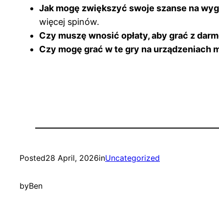
Jak mogę zwiększyć swoje szanse na wyg
więcej spinów.
Czy muszę wnosić opłaty, aby grać z dar
Czy mogę grać w te gry na urządzeniach 
Posted
28 April, 2026
in
Uncategorized
by
Ben