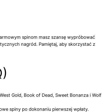
30 darmowym spinom masz szansę wypróbować
stycznych nagród. Pamiętaj, aby skorzystać z
Q)
West Gold, Book of Dead, Sweet Bonanza i Wolf
we spiny po dokonaniu pierwszej wpłaty.