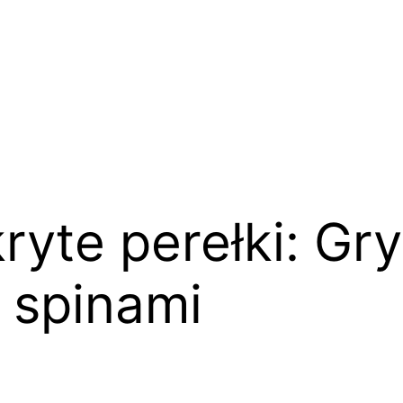
kryte perełki: Gr
 spinami