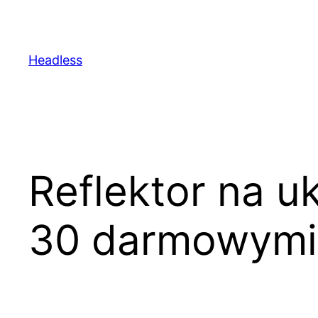
Skip
to
content
Headless
Reflektor na u
30 darmowymi