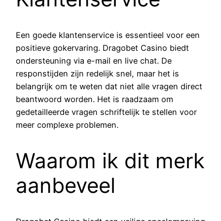
Een goede klantenservice is essentieel voor een
positieve gokervaring. Dragobet Casino biedt
ondersteuning via e-mail en live chat. De
responstijden zijn redelijk snel, maar het is
belangrijk om te weten dat niet alle vragen direct
beantwoord worden. Het is raadzaam om
gedetailleerde vragen schriftelijk te stellen voor
meer complexe problemen.
Waarom ik dit merk
aanbeveel