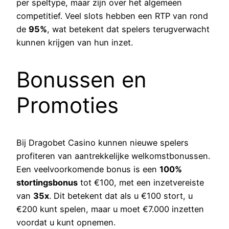
per speltype, maar zijn over het algemeen
competitief. Veel slots hebben een RTP van rond
de
95%
, wat betekent dat spelers terugverwacht
kunnen krijgen van hun inzet.
Bonussen en
Promoties
Bij Dragobet Casino kunnen nieuwe spelers
profiteren van aantrekkelijke welkomstbonussen.
Een veelvoorkomende bonus is een
100%
stortingsbonus
tot €100, met een inzetvereiste
van
35x
. Dit betekent dat als u €100 stort, u
€200 kunt spelen, maar u moet €7.000 inzetten
voordat u kunt opnemen.