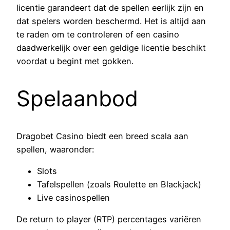
licentie garandeert dat de spellen eerlijk zijn en
dat spelers worden beschermd. Het is altijd aan
te raden om te controleren of een casino
daadwerkelijk over een geldige licentie beschikt
voordat u begint met gokken.
Spelaanbod
Dragobet Casino biedt een breed scala aan
spellen, waaronder:
Slots
Tafelspellen (zoals Roulette en Blackjack)
Live casinospellen
De return to player (RTP) percentages variëren