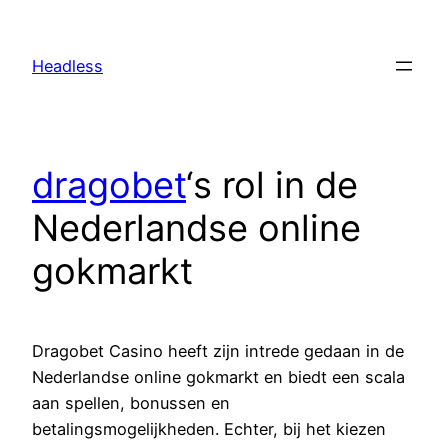
Skip
to
Headless
content
dragobet
‘s rol in de
Nederlandse online
gokmarkt
Dragobet Casino heeft zijn intrede gedaan in de
Nederlandse online gokmarkt en biedt een scala
aan spellen, bonussen en
betalingsmogelijkheden. Echter, bij het kiezen