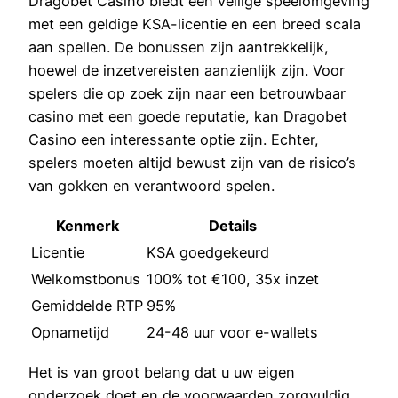
Dragobet Casino biedt een veilige speelomgeving
met een geldige KSA-licentie en een breed scala
aan spellen. De bonussen zijn aantrekkelijk,
hoewel de inzetvereisten aanzienlijk zijn. Voor
spelers die op zoek zijn naar een betrouwbaar
casino met een goede reputatie, kan Dragobet
Casino een interessante optie zijn. Echter,
spelers moeten altijd bewust zijn van de risico’s
van gokken en verantwoord spelen.
Kenmerk
Details
Licentie
KSA goedgekeurd
Welkomstbonus
100% tot €100, 35x inzet
Gemiddelde RTP
95%
Opnametijd
24-48 uur voor e-wallets
Het is van groot belang dat u uw eigen
onderzoek doet en de voorwaarden zorgvuldig