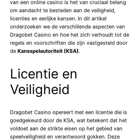
van een online casino is het van cruciaal belang
om aandacht te besteden aan de veiligheid,
licenties en eerlijke kansen. In dit artikel
onderzoeken we de verschillende aspecten van
Dragobet Casino en hoe het zich verhoudt tot de
regels en voorschriften die zijn vastgesteld door
de
Kansspelautoriteit (KSA)
.
Licentie en
Veiligheid
Dragobet Casino opereert met een licentie die is
goedgekeurd door de KSA, wat betekent dat het
voldoet aan de strikte eisen op het gebied van
speelveiligheid en verantwoord gokken. Deze