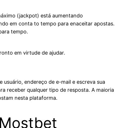
 máximo (jackpot) está aumentando
ndo em conta to tempo para enaceitar apostas.
 para tempo.
onto em virtude de ajudar.
 usuário, endereço de e-mail e escreva sua
ra receber qualquer tipo de resposta. A maioria
postam nesta plataforma.
 Mostbet