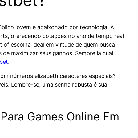
stbet?
blico jovem e apaixonado por tecnologia. A
rts, oferecendo cotações no ano de tempo real
t of escolha ideal em virtude de quem busca
 de maximizar seus ganhos. Sempre la cual
bet
.
com números elizabeth caracteres especiais?
veis. Lembre-se, uma senha robusta é sua
a Para Games Online Em