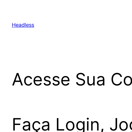
Skip
to
content
Headless
Acesse Sua Con
Faça Login, J