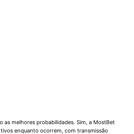
o as melhores probabilidades. Sim, a MostBet
ortivos enquanto ocorrem, com transmissão