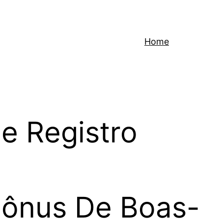
Home
e Registro
Bônus De Boas-