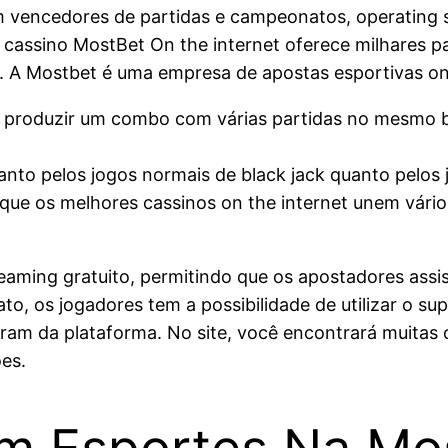
em vencedores de partidas e campeonatos, operating
 O cassino MostBet On the internet oferece milhares p
is. A Mostbet é uma empresa de apostas esportivas on
 produzir um combo com várias partidas no mesmo b
to pelos jogos normais de black jack quanto pelos 
 que os melhores cassinos on the internet unem vári
eaming gratuito, permitindo que os apostadores assi
to, os jogadores tem a possibilidade de utilizar o sup
gram da plataforma. No site, você encontrará muitas
ões.