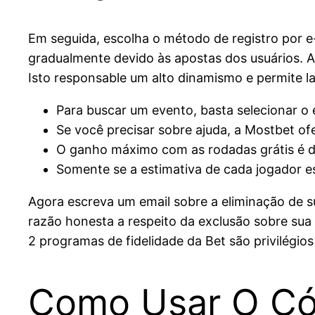
Em seguida, escolha o método de registro por 
gradualmente devido às apostas dos usuários. 
Isto responsable um alto dinamismo e permite l
Para buscar um evento, basta selecionar o 
Se você precisar sobre ajuda, a Mostbet o
O ganho máximo com as rodadas grátis é de
Somente se a estimativa de cada jogador es
Agora escreva um email sobre a eliminação de s
razão honesta a respeito da exclusão sobre sua 
2 programas de fidelidade da Bet são privilégio
Como Usar O Có