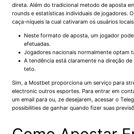
direta. Além do tradicional metodo de aposta 
rounds e estatísticas individuais de jogadores.
caça-níqueis la cual cativaram os usuários loca
Neste formato de aposta, um jogador pode
efetuadas.
Jogadores nacionais normalmente optam tan
A tendência está claramente na direção de
teto.
Sim, a Mostbet proporciona um serviço para str
electronic outros esportes. Para entrar em conta
um email para ou, ze desejarem, acessar o Tele
possibilities de ganhar quando fizer suas previs