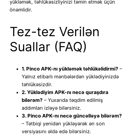
yükləmək, təhlükəsizliyinizi təmin etmək üçün
önəmlidir.
Tez-tez Verilən
Suallar (FAQ)
1. Pinco APK-nı yükləmək təhlükəlidirmi?
–
Yalnız etibarlı mənbələrdən yüklədiyinizdə
təhlükəsizdir.
2. Yüklədiyim APK-nı necə quraşdıra
bilərəm?
– Yuxarıda təqdim edilmiş
addımları izləyə bilərsiniz.
3. Pinco APK-nı necə güncəlləyə bilərəm?
– Tətbiqi yenidən yükləyərək ən son
versiyasını əldə edə bilərsiniz.