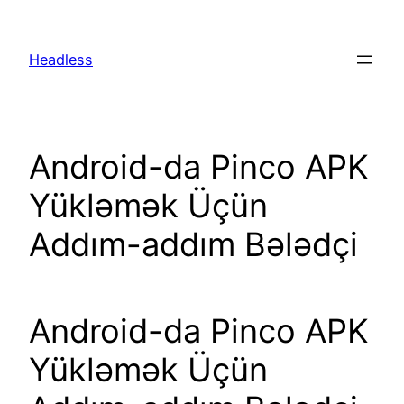
Skip
to
Headless
content
Android-da Pinco APK
Yükləmək Üçün
Addım-addım Bələdçi
Android-da Pinco APK
Yükləmək Üçün