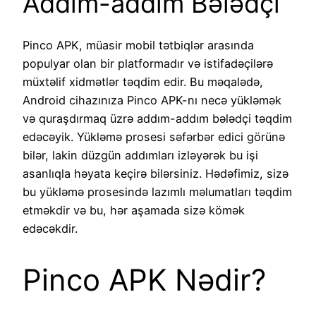
Addım-addım Bələdçi
Pinco APK, müasir mobil tətbiqlər arasında
populyar olan bir platformadır və istifadəçilərə
müxtəlif xidmətlər təqdim edir. Bu məqalədə,
Android cihazınıza Pinco APK-nı necə yükləmək
və quraşdırmaq üzrə addım-addım bələdçi təqdim
edəcəyik. Yükləmə prosesi səfərbər edici görünə
bilər, lakin düzgün addımları izləyərək bu işi
asanlıqla həyata keçirə bilərsiniz. Hədəfimiz, sizə
bu yükləmə prosesində lazımlı məlumatları təqdim
etməkdir və bu, hər aşamada sizə kömək
edəcəkdir.
Pinco APK Nədir?