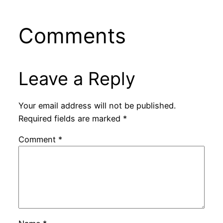
Comments
Leave a Reply
Your email address will not be published.
Required fields are marked
*
Comment
*