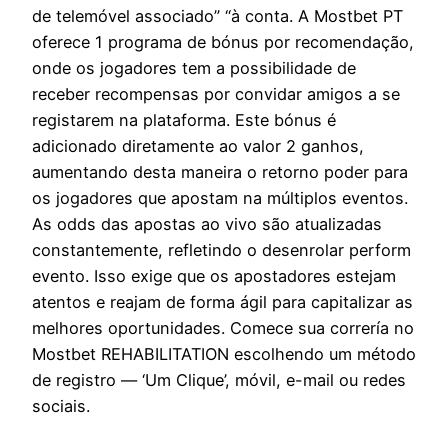
de telemóvel associado” “à conta. A Mostbet PT
oferece 1 programa de bónus por recomendação,
onde os jogadores tem a possibilidade de
receber recompensas por convidar amigos a se
registarem na plataforma. Este bónus é
adicionado diretamente ao valor 2 ganhos,
aumentando desta maneira o retorno poder para
os jogadores que apostam na múltiplos eventos.
As odds das apostas ao vivo são atualizadas
constantemente, refletindo o desenrolar perform
evento. Isso exige que os apostadores estejam
atentos e reajam de forma ágil para capitalizar as
melhores oportunidades. Comece sua correría no
Mostbet REHABILITATION escolhendo um método
de registro — ‘Um Clique’, móvil, e-mail ou redes
sociais.