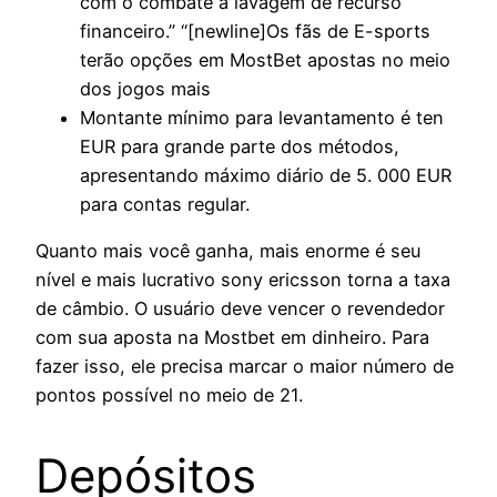
com o combate à lavagem de recurso
financeiro.” “[newline]Os fãs de E-sports
terão opções em MostBet apostas no meio
dos jogos mais
Montante mínimo para levantamento é ten
EUR para grande parte dos métodos,
apresentando máximo diário de 5. 000 EUR
para contas regular.
Quanto mais você ganha, mais enorme é seu
nível e mais lucrativo sony ericsson torna a taxa
de câmbio. O usuário deve vencer o revendedor
com sua aposta na Mostbet em dinheiro. Para
fazer isso, ele precisa marcar o maior número de
pontos possível no meio de 21.
Depósitos