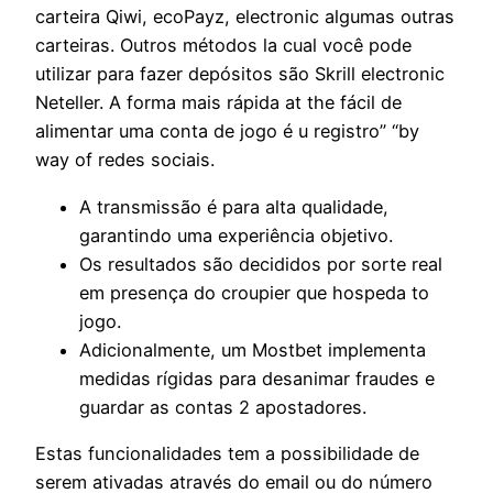
carteira Qiwi, ecoPayz, electronic algumas outras
carteiras. Outros métodos la cual você pode
utilizar para fazer depósitos são Skrill electronic
Neteller. A forma mais rápida at the fácil de
alimentar uma conta de jogo é u registro” “by
way of redes sociais.
A transmissão é para alta qualidade,
garantindo uma experiência objetivo.
Os resultados são decididos por sorte real
em presença do croupier que hospeda to
jogo.
Adicionalmente, um Mostbet implementa
medidas rígidas para desanimar fraudes e
guardar as contas 2 apostadores.
Estas funcionalidades tem a possibilidade de
serem ativadas através do email ou do número