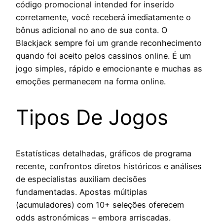
código promocional intended for inserido
corretamente, você receberá imediatamente o
bônus adicional no ano de sua conta. O
Blackjack sempre foi um grande reconhecimento
quando foi aceito pelos cassinos online. É um
jogo simples, rápido e emocionante e muchas as
emoções permanecem na forma online.
Tipos De Jogos
Estatísticas detalhadas, gráficos de programa
recente, confrontos diretos históricos e análises
de especialistas auxiliam decisões
fundamentadas. Apostas múltiplas
(acumuladores) com 10+ seleções oferecem
odds astronómicas – embora arriscadas,