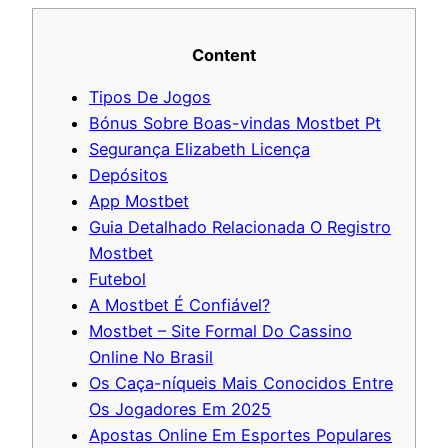
Content
Tipos De Jogos
Bónus Sobre Boas-vindas Mostbet Pt
Segurança Elizabeth Licença
Depósitos
App Mostbet
Guia Detalhado Relacionada O Registro
Mostbet
Futebol
A Mostbet É Confiável?
Mostbet – Site Formal Do Cassino
Online No Brasil
Os Caça-níqueis Mais Conocidos Entre
Os Jogadores Em 2025
Apostas Online Em Esportes Populares