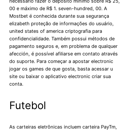
necessário fazer o depósito mínimo sobre R$ 25,
00 e máximo de R$ 1. seven-hundred, 00. A
Mostbet é conhecida durante sua segurança
elizabeth proteção de informações do usuário,
united states of america criptografia para
confidencialidade. Também possui métodos de
pagamento seguros e, em problema de qualquer
afección, é possível afiliarse em contato através
do suporte. Para começar a apostar electronic
jogar os games de que gosta, basta acessar u
site ou baixar o aplicativo electronic criar sua
conta.
Futebol
As carteiras eletrônicas incluem carteira PayTm,