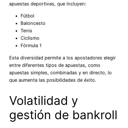
apuestas deportivas, que incluyen:
Fútbol
Baloncesto
Tenis
Ciclismo
Fórmula 1
Esta diversidad permite a los apostadores elegir
entre diferentes tipos de apuestas, como
apuestas simples, combinadas y en directo, lo
que aumenta las posibilidades de éxito.
Volatilidad y
gestión de bankroll