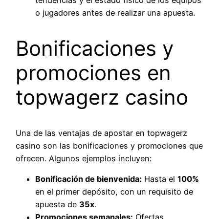
o jugadores antes de realizar una apuesta.
Bonificaciones y
promociones en
topwagerz casino
Una de las ventajas de apostar en topwagerz
casino son las bonificaciones y promociones que
ofrecen. Algunos ejemplos incluyen:
Bonificación de bienvenida:
Hasta el
100%
en el primer depósito, con un requisito de
apuesta de
35x
.
Promociones semanales:
Ofertas