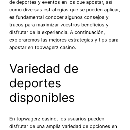
de deportes y eventos en los que apostar, así
como diversas estrategias que se pueden aplicar,
es fundamental conocer algunos consejos y
trucos para maximizar vuestros beneficios y
disfrutar de la experiencia. A continuación,
exploraremos las mejores estrategias y tips para
apostar en topwagerz casino.
Variedad de
deportes
disponibles
En topwagerz casino, los usuarios pueden
disfrutar de una amplia variedad de opciones en