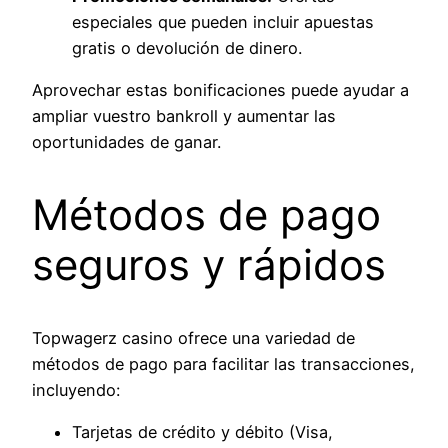
especiales que pueden incluir apuestas
gratis o devolución de dinero.
Aprovechar estas bonificaciones puede ayudar a
ampliar vuestro bankroll y aumentar las
oportunidades de ganar.
Métodos de pago
seguros y rápidos
Topwagerz casino ofrece una variedad de
métodos de pago para facilitar las transacciones,
incluyendo:
Tarjetas de crédito y débito (Visa,