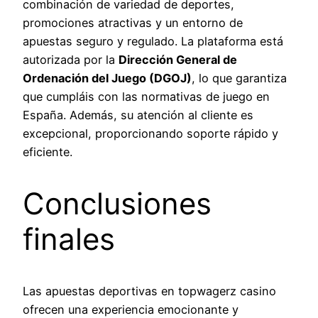
combinación de variedad de deportes,
promociones atractivas y un entorno de
apuestas seguro y regulado. La plataforma está
autorizada por la
Dirección General de
Ordenación del Juego (DGOJ)
, lo que garantiza
que cumpláis con las normativas de juego en
España. Además, su atención al cliente es
excepcional, proporcionando soporte rápido y
eficiente.
Conclusiones
finales
Las apuestas deportivas en topwagerz casino
ofrecen una experiencia emocionante y