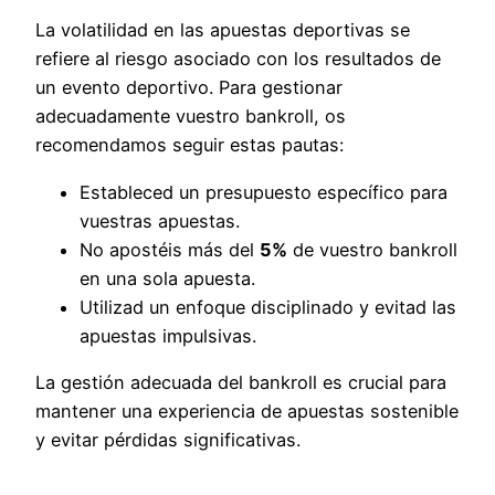
La volatilidad en las apuestas deportivas se
refiere al riesgo asociado con los resultados de
un evento deportivo. Para gestionar
adecuadamente vuestro bankroll, os
recomendamos seguir estas pautas:
Estableced un presupuesto específico para
vuestras apuestas.
No apostéis más del
5%
de vuestro bankroll
en una sola apuesta.
Utilizad un enfoque disciplinado y evitad las
apuestas impulsivas.
La gestión adecuada del bankroll es crucial para
mantener una experiencia de apuestas sostenible
y evitar pérdidas significativas.