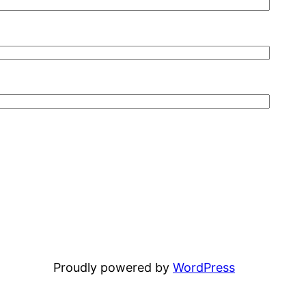
Proudly powered by
WordPress