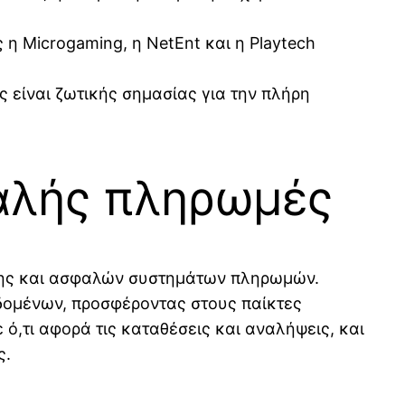
η Microgaming, η NetEnt και η Playtech
ς είναι ζωτικής σημασίας για την πλήρη
αλής πληρωμές
σης και ασφαλών συστημάτων πληρωμών.
εδομένων, προσφέροντας στους παίκτες
ό,τι αφορά τις καταθέσεις και αναλήψεις, και
ς.