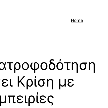
Home
νατροφοδότηση
ει Κρίση με
μπειρίες