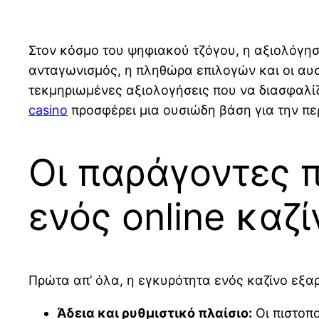
Στον κόσμο του ψηφιακού τζόγου, η αξιολόγησ
ανταγωνισμός, η πληθώρα επιλογών και οι αυ
τεκμηριωμένες αξιολογήσεις που να διασφαλίζο
casino
προσφέρει μια ουσιώδη βάση για την πε
Οι παράγοντες π
ενός online καζί
Πρώτα απ’ όλα, η εγκυρότητα ενός καζίνο εξ
Άδεια και ρυθμιστικό πλαίσιο:
Οι πιστοπο