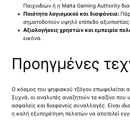
Παιχνιδιών ή η Malta Gaming Authority δ
Ποιότητα λογισμικού και διαφάνεια:
Πάρκ
σηματοδοτούν υψηλό επίπεδο αξιοπιστίας
Αξιολογήσεις χρηστών και εμπειρία πε
εικόνα.
Προηγμένες τεχ
Ο κόσμος του ψηφιακού τζόγου επωφελείται 
Συχνά, οι αναλυτές αναζητούν τα καζίνο που
ασφαλείς και διαφανείς συναλλαγές. Είναι ιδι
η καλή εξυπηρέτηση πελατών να αποτελεί εγγύ