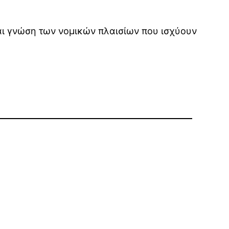
αι γνώση των νομικών πλαισίων που ισχύουν