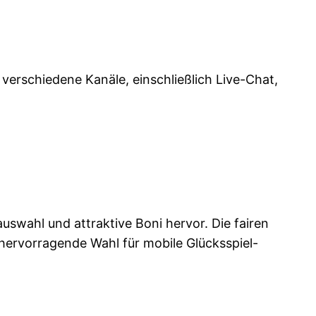
verschiedene Kanäle, einschließlich Live-Chat,
uswahl und attraktive Boni hervor. Die fairen
hervorragende Wahl für mobile Glücksspiel-