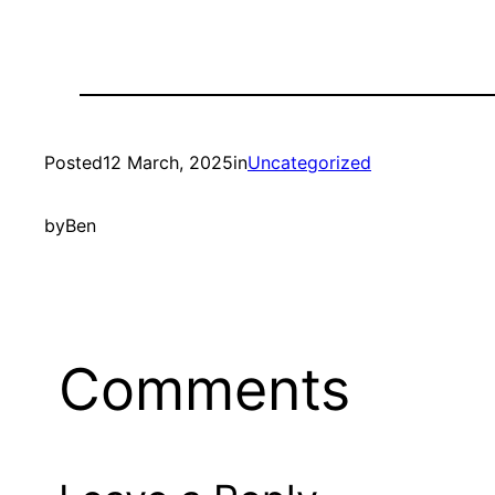
Posted
12 March, 2025
in
Uncategorized
by
Ben
Comments