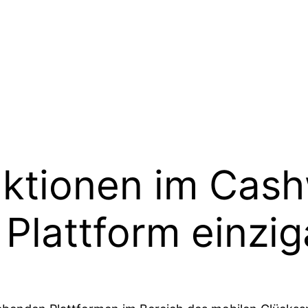
ktionen im Cash
Plattform einzig