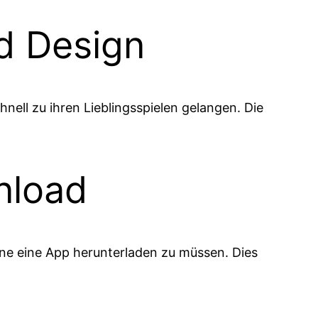
d Design
hnell zu ihren Lieblingsspielen gelangen. Die
nload
hne eine App herunterladen zu müssen. Dies