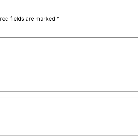
red fields are marked
*