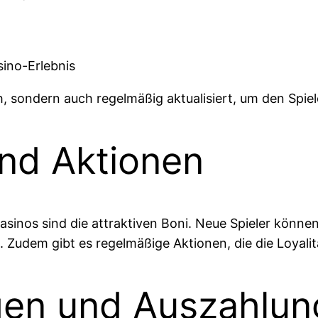
sino-Erlebnis
h, sondern auch regelmäßig aktualisiert, um den Spie
und Aktionen
asinos sind die attraktiven Boni. Neue Spieler könn
. Zudem gibt es regelmäßige Aktionen, die die Loyalit
en und Auszahlung