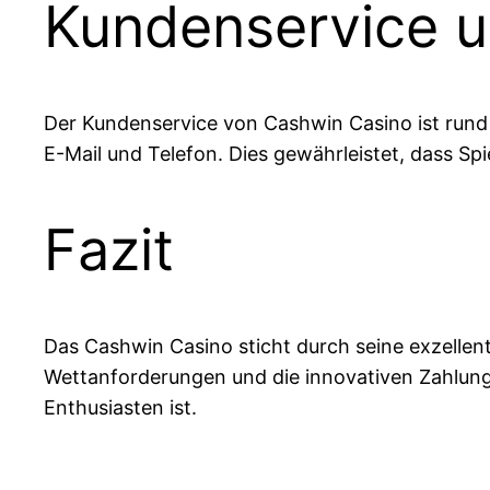
Kundenservice u
Der Kundenservice von Cashwin Casino ist rund 
E-Mail und Telefon. Dies gewährleistet, dass Spie
Fazit
Das Cashwin Casino sticht durch seine exzellent
Wettanforderungen und die innovativen Zahlungs
Enthusiasten ist.