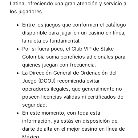
Latina, ofreciendo una gran atención y servicio a
los jugadores.
Entre los juegos que conformen el catálogo
disponible para jugar en un casino en línea,
la ruleta es fundamental.
Por si fuera poco, el Club VIP de Stake
Colombia suma beneficios adicionales para
quienes juegan con frecuencia.
La Dirección General de Ordenación del
Juego (DGOJ) recomienda evitar
operadores ilegales, que generalmente no
poseen licencias válidas ni certificados de
seguridad.
En este momento, con toda esta
información, ya estás en disposición de
darte de alta en el mejor casino en línea de
México.