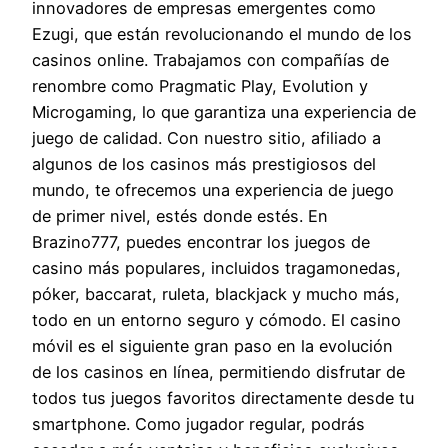
innovadores de empresas emergentes como
Ezugi, que están revolucionando el mundo de los
casinos online. Trabajamos con compañías de
renombre como Pragmatic Play, Evolution y
Microgaming, lo que garantiza una experiencia de
juego de calidad. Con nuestro sitio, afiliado a
algunos de los casinos más prestigiosos del
mundo, te ofrecemos una experiencia de juego
de primer nivel, estés donde estés. En
Brazino777, puedes encontrar los juegos de
casino más populares, incluidos tragamonedas,
póker, baccarat, ruleta, blackjack y mucho más,
todo en un entorno seguro y cómodo. El casino
móvil es el siguiente gran paso en la evolución
de los casinos en línea, permitiendo disfrutar de
todos tus juegos favoritos directamente desde tu
smartphone. Como jugador regular, podrás