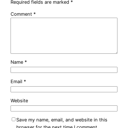
Required fields are marked
*
Comment
*
Name
*
Email
*
Website
Save my name, email, and website in this
browser for the next time I comment.