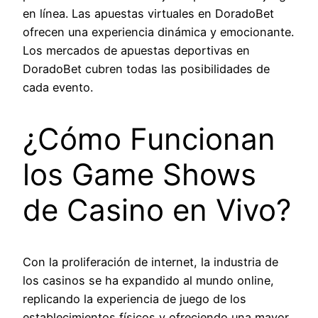
en línea. Las apuestas virtuales en DoradoBet
ofrecen una experiencia dinámica y emocionante.
Los mercados de apuestas deportivas en
DoradoBet cubren todas las posibilidades de
cada evento.
¿Cómo Funcionan
los Game Shows
de Casino en Vivo?
Con la proliferación de internet, la industria de
los casinos se ha expandido al mundo online,
replicando la experiencia de juego de los
establecimientos físicos y ofreciendo una mayor