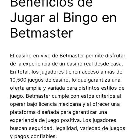
Beneficios de
Jugar al Bingo en
Betmaster
El casino en vivo de Betmaster permite disfrutar
de la experiencia de un casino real desde casa.
En total, los jugadores tienen acceso a más de
10,500 juegos de casino, lo que garantiza una
oferta amplia y variada para distintos estilos de
juego. Betmaster cumple con estos criterios al
operar bajo licencia mexicana y al ofrecer una
plataforma diseñada para garantizar una
experiencia de juego positiva. Los jugadores
buscan seguridad, legalidad, variedad de juegos
y pagos confiables.