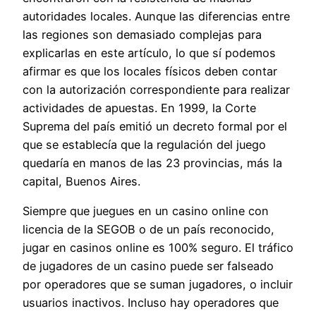
autoridades locales. Aunque las diferencias entre
las regiones son demasiado complejas para
explicarlas en este artículo, lo que sí podemos
afirmar es que los locales físicos deben contar
con la autorización correspondiente para realizar
actividades de apuestas. En 1999, la Corte
Suprema del país emitió un decreto formal por el
que se establecía que la regulación del juego
quedaría en manos de las 23 provincias, más la
capital, Buenos Aires.
Siempre que juegues en un casino online con
licencia de la SEGOB o de un país reconocido,
jugar en casinos online es 100% seguro. El tráfico
de jugadores de un casino puede ser falseado
por operadores que se suman jugadores, o incluir
usuarios inactivos. Incluso hay operadores que