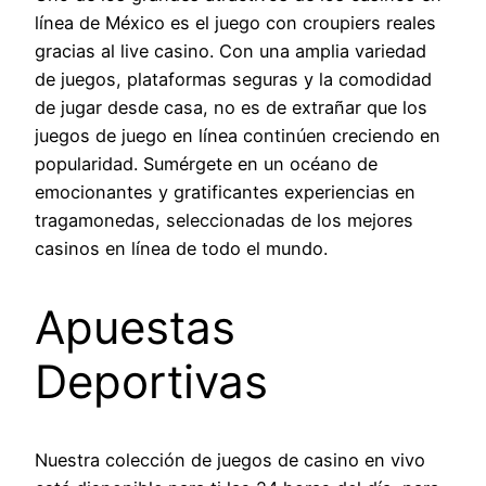
línea de México es el juego con croupiers reales
gracias al live casino. Con una amplia variedad
de juegos, plataformas seguras y la comodidad
de jugar desde casa, no es de extrañar que los
juegos de juego en línea continúen creciendo en
popularidad. Sumérgete en un océano de
emocionantes y gratificantes experiencias en
tragamonedas, seleccionadas de los mejores
casinos en línea de todo el mundo.
Apuestas
Deportivas
Nuestra colección de juegos de casino en vivo