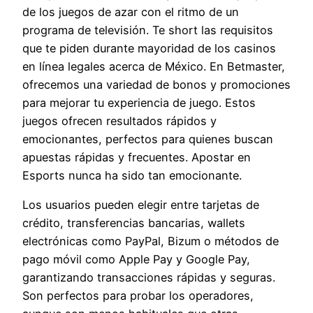
de los juegos de azar con el ritmo de un
programa de televisión. Te short las requisitos
que te piden durante mayoridad de los casinos
en línea legales acerca de México. En Betmaster,
ofrecemos una variedad de bonos y promociones
para mejorar tu experiencia de juego. Estos
juegos ofrecen resultados rápidos y
emocionantes, perfectos para quienes buscan
apuestas rápidas y frecuentes. Apostar en
Esports nunca ha sido tan emocionante.
Los usuarios pueden elegir entre tarjetas de
crédito, transferencias bancarias, wallets
electrónicas como PayPal, Bizum o métodos de
pago móvil como Apple Pay y Google Pay,
garantizando transacciones rápidas y seguras.
Son perfectos para probar los operadores,