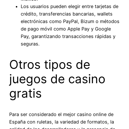
Los usuarios pueden elegir entre tarjetas de
crédito, transferencias bancarias, wallets
electrónicas como PayPal, Bizum o métodos
de pago móvil como Apple Pay y Google
Pay, garantizando transacciones rápidas y
seguras.
Otros tipos de
juegos de casino
gratis
Para ser considerado el mejor casino online de
España con ruletas, la variedad de formatos, la