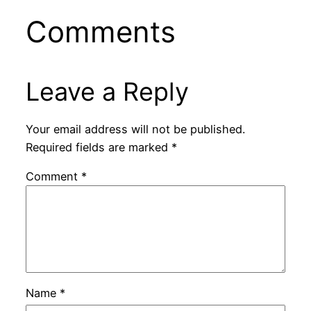
Comments
Leave a Reply
Your email address will not be published.
Required fields are marked
*
Comment
*
Name
*