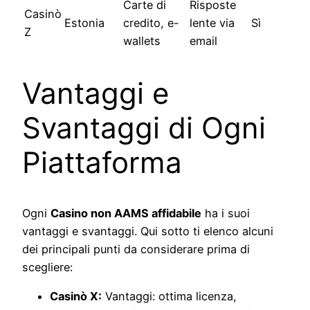
Carte di
Risposte
Casinò
Estonia
credito, e-
lente via
Sì
Z
wallets
email
Vantaggi e
Svantaggi di Ogni
Piattaforma
Ogni
Casino non AAMS affidabile
ha i suoi
vantaggi e svantaggi. Qui sotto ti elenco alcuni
dei principali punti da considerare prima di
scegliere:
Casinò X:
Vantaggi: ottima licenza,