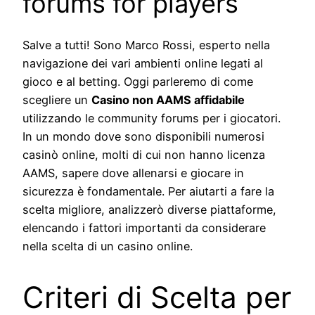
forums for players
Salve a tutti! Sono Marco Rossi, esperto nella
navigazione dei vari ambienti online legati al
gioco e al betting. Oggi parleremo di come
scegliere un
Casino non AAMS affidabile
utilizzando le community forums per i giocatori.
In un mondo dove sono disponibili numerosi
casinò online, molti di cui non hanno licenza
AAMS, sapere dove allenarsi e giocare in
sicurezza è fondamentale. Per aiutarti a fare la
scelta migliore, analizzerò diverse piattaforme,
elencando i fattori importanti da considerare
nella scelta di un casino online.
Criteri di Scelta per