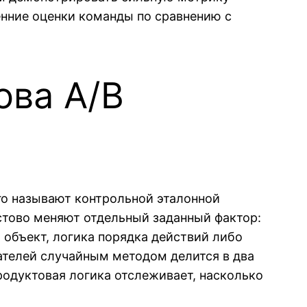
енние оценки команды по сравнению с
ова A/B
го называют контрольной эталонной
стово меняют отдельный заданный фактор:
й объект, логика порядка действий либо
ателей случайным методом делится в два
родуктовая логика отслеживает, насколько