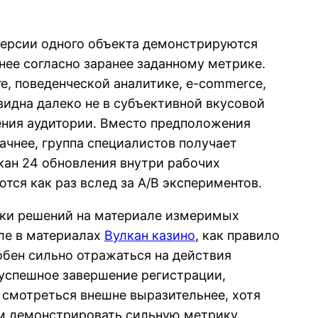
 версии одного объекта демонстрируются
нее согласно заранее заданному метрике.
е, поведенческой аналитике, e-commerce,
идна далеко не в субъективной вкусовой
ения аудитории. Вместо предположения
дачнее, группа специалистов получает
лкан 24 обновления внутри рабочих
тся как раз вслед за A/B экспериментов.
ерки решений на материале измеримых
сле в материалах
Вулкан казино
, как правило
обен сильно отражаться на действия
 успешное завершение регистрации,
 смотреться внешне выразительнее, хотя
ом демонстрировать сильную метрику