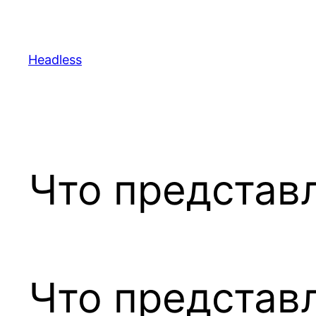
Skip
to
content
Headless
Что представл
Что представл