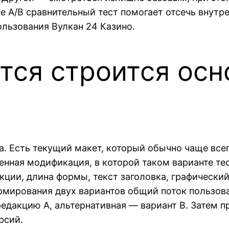
е A/B сравнительный тест помогает отсечь внутр
ользования Вулкан 24 Казино.
тся строится осн
та. Есть текущий макет, который обычно чаще все
нная модификация, в которой таком варианте те
екции, длина формы, текст заголовка, графически
рмирования двух вариантов общий поток пользов
едакцию A, альтернативная — вариант B. Затем п
рсий.