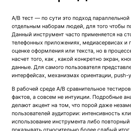
A/B тест — по сути это подход параллельно
отдельным наборам людей, для того чтобы по
Данный инструмент часто применяется на сто
телефонных приложениях, медиасервисах и г
оценке оформления или текста, но в процес
насчет того, как , какой конкретно экран, к
данные. Для самого пользователя представле
интерфейсах, механизмах ориентации, push-у
В рабочей среде A/B сравнительное тестиро
фактов, а совсем не интуиции. Подробные а
делают акцент на том, что порой даже незам
пользователей аудитории: интенсивность кли
использование инструмента либо повторный 
показывать относительно более слабый итог