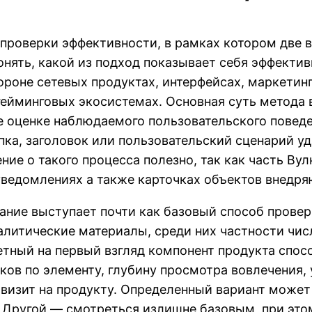
й проверки эффективности, в рамках котором две
нять, какой из подход показывает себя эффектив
роне сетевых продуктах, интерфейсах, маркетинг
ейминговых экосистемах. Основная суть метода в
се оценке наблюдаемого пользовательского повед
нопка, заголовок или пользовательский сценарий у
ние о такого процесса полезно, так как часть Ву
ведомлениях а также карточках объектов внедряю
вание выступает почти как базовый способ пров
налитические материалы, среди них частности чи
етный на первый взгляд компонент продукта спос
ков по элементу, глубину просмотра вовлечения,
визит на продукту. Определенный вариант может
. Другой — смотреться излишне базовым, при эт