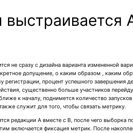
 выстраивается A
тся не сразу с дизайна варианта измененной вари
нкретное допущение, о каким образом , каким об
му регистрации, процент успешного завершения д
йствия, существенно больше участников перейд
 ближе к началу, поднимется количество запуско
также служит для того, чтобы связать метрику.
тся редакции A вместе с B, после чего выборка п
 этим включается фиксация метрик. После накопл