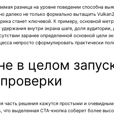
емая разница на уровне поведении способна выяв
но далеко не только формально вытащить Vulkan2
трика станет ключевой. К примеру, основной мет
 удержания внутри экрана шаге, доля аудитории, 
тсутствии заранее определенной основной цели эк
оцесса непросто сформулировать практически поле
не в целом запус
 проверки
ия часть решения кажутся простыми и очевидным
, что выделенная CTA-кнопка соберет более выс