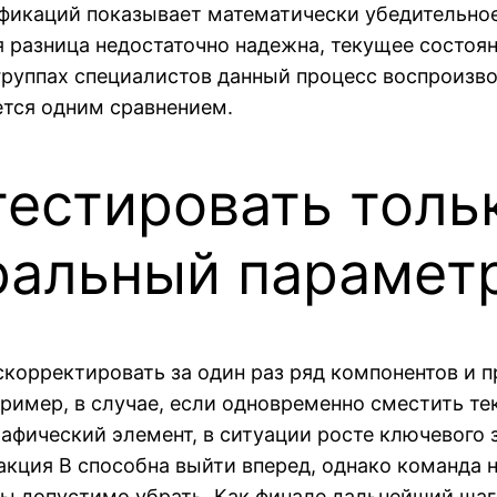
ификаций показывает математически убедительное
 разница недостаточно надежна, текущее состоян
руппах специалистов данный процесс воспроизвод
ется одним сравнением.
естировать толь
ральный парамет
корректировать за один раз ряд компонентов и п
ример, в случае, если одновременно сместить те
рафический элемент, в ситуации росте ключевого
акция B способна выйти вперед, однако команда н
нты допустимо убрать. Как финале дальнейший ша