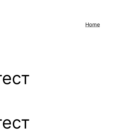
Home
тест
тест