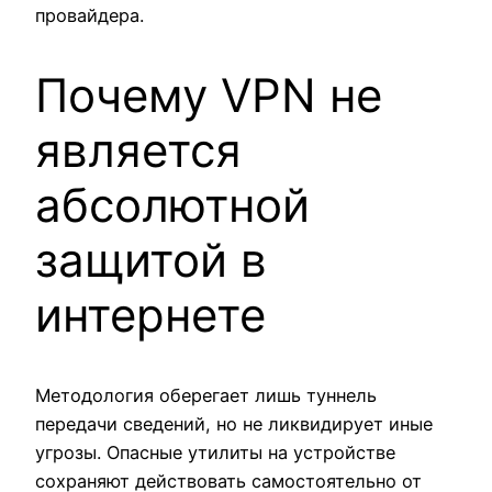
провайдера.
Почему VPN не
является
абсолютной
защитой в
интернете
Методология оберегает лишь туннель
передачи сведений, но не ликвидирует иные
угрозы. Опасные утилиты на устройстве
сохраняют действовать самостоятельно от