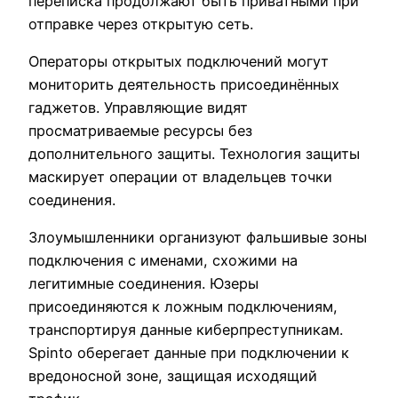
переписка продолжают быть приватными при
отправке через открытую сеть.
Операторы открытых подключений могут
мониторить деятельность присоединённых
гаджетов. Управляющие видят
просматриваемые ресурсы без
дополнительного защиты. Технология защиты
маскирует операции от владельцев точки
соединения.
Злоумышленники организуют фальшивые зоны
подключения с именами, схожими на
легитимные соединения. Юзеры
присоединяются к ложным подключениям,
транспортируя данные киберпреступникам.
Spinto оберегает данные при подключении к
вредоносной зоне, защищая исходящий