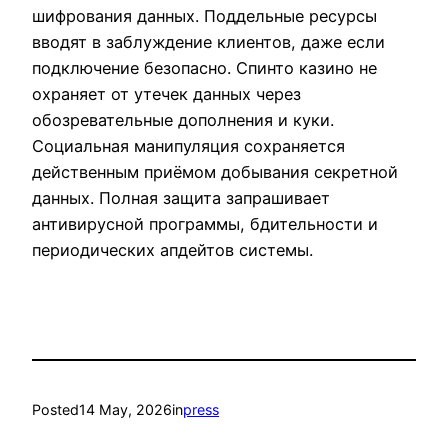
шифрования данных. Поддельные ресурсы
вводят в заблуждение клиентов, даже если
подключение безопасно. Спинто казино не
охраняет от утечек данных через
обозревательные дополнения и куки.
Социальная манипуляция сохраняется
действенным приёмом добывания секретной
данных. Полная защита запрашивает
антивирусной программы, бдительности и
периодических апдейтов системы.
Posted
14 May, 2026
in
press