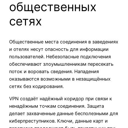
общественных
сетях
Общественные места соединения в заведениях
и отелях несут опасность для информации
пользователей. Небезопасные подключения
обеспечивают злоумышленникам пересекать
поток и воровать сведения. Нападения
оказываются возможными в незащищённых
сетях без кодирования.
VPN создаёт надёжный коридор при связи к
ненадёжным точкам соединения. Защита
делает захваченные данные бесполезными для
киберпреступников. Ключи, данные карт и