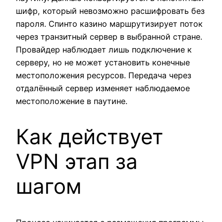
шифр, который невозможно расшифровать без
пароля. Спинто казино маршрутизирует поток
через транзитный сервер в выбранной стране.
Провайдер наблюдает лишь подключение к
серверу, но не может установить конечные
местоположения ресурсов. Передача через
отдалённый сервер изменяет наблюдаемое
местоположение в паутине.
Как действует
VPN этап за
шагом