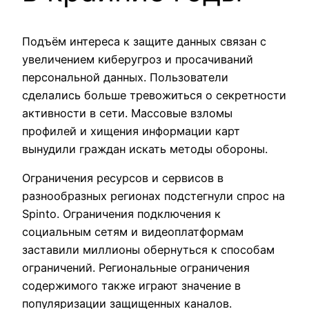
Подъём интереса к защите данных связан с
увеличением киберугроз и просачиваний
персональной данных. Пользователи
сделались больше тревожиться о секретности
активности в сети. Массовые взломы
профилей и хищения информации карт
вынудили граждан искать методы обороны.
Ограничения ресурсов и сервисов в
разнообразных регионах подстегнули спрос на
Spinto. Ограничения подключения к
социальным сетям и видеоплатформам
заставили миллионы обернуться к способам
ограничений. Региональные ограничения
содержимого также играют значение в
популяризации защищенных каналов.