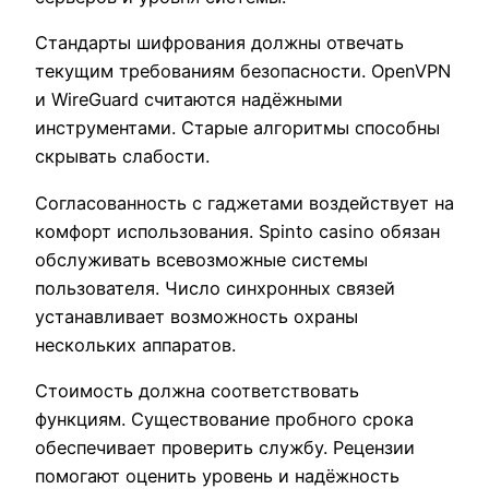
Стандарты шифрования должны отвечать
текущим требованиям безопасности. OpenVPN
и WireGuard считаются надёжными
инструментами. Старые алгоритмы способны
скрывать слабости.
Согласованность с гаджетами воздействует на
комфорт использования. Spinto casino обязан
обслуживать всевозможные системы
пользователя. Число синхронных связей
устанавливает возможность охраны
нескольких аппаратов.
Стоимость должна соответствовать
функциям. Существование пробного срока
обеспечивает проверить службу. Рецензии
помогают оценить уровень и надёжность