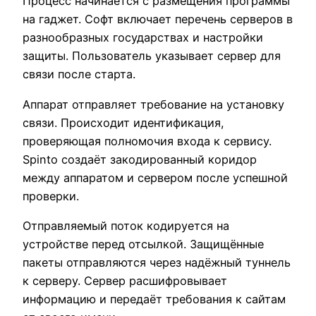
Процесс начинается с размещения программы
на гаджет. Софт включает перечень серверов в
разнообразных государствах и настройки
защиты. Пользователь указывает сервер для
связи после старта.
Аппарат отправляет требование на установку
связи. Происходит идентификация,
проверяющая полномочия входа к сервису.
Spinto создаёт закодированный коридор
между аппаратом и сервером после успешной
проверки.
Отправляемый поток кодируется на
устройстве перед отсылкой. Защищённые
пакеты отправляются через надёжный туннель
к серверу. Сервер расшифровывает
информацию и передаёт требования к сайтам