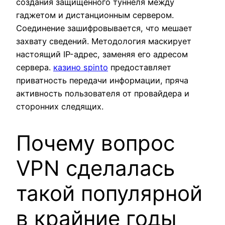
создания защищенного туннеля между
гаджетом и дистанционным сервером.
Соединение зашифровывается, что мешает
захвату сведений. Методология маскирует
настоящий IP-адрес, заменяя его адресом
сервера.
казино spinto
предоставляет
приватность передачи информации, пряча
активность пользователя от провайдера и
сторонних следящих.
Почему вопрос
VPN сделалась
такой популярной
в крайние годы