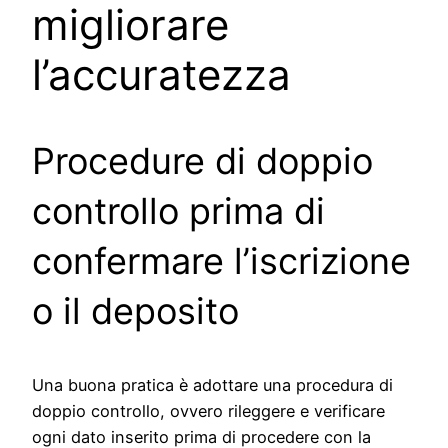
migliorare
l’accuratezza
Procedure di doppio
controllo prima di
confermare l’iscrizione
o il deposito
Una buona pratica è adottare una procedura di
doppio controllo, ovvero rileggere e verificare
ogni dato inserito prima di procedere con la