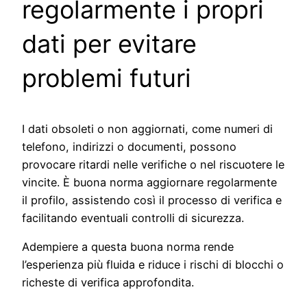
regolarmente i propri
dati per evitare
problemi futuri
I dati obsoleti o non aggiornati, come numeri di
telefono, indirizzi o documenti, possono
provocare ritardi nelle verifiche o nel riscuotere le
vincite. È buona norma aggiornare regolarmente
il profilo, assistendo così il processo di verifica e
facilitando eventuali controlli di sicurezza.
Adempiere a questa buona norma rende
l’esperienza più fluida e riduce i rischi di blocchi o
richeste di verifica approfondita.