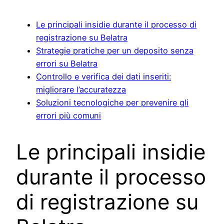
Le principali insidie durante il processo di
registrazione su Belatra
Strategie pratiche per un deposito senza
errori su Belatra
Controllo e verifica dei dati inseriti:
migliorare l’accuratezza
Soluzioni tecnologiche per prevenire gli
errori più comuni
Le principali insidie
durante il processo
di registrazione su