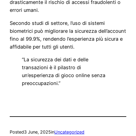
drasticamente il rischio di accessi fraudolenti o
errori umani.
Secondo studi di settore, l’uso di sistemi
biometrici può migliorare la sicurezza dell’account
fino al 99.9%, rendendo l’esperienza più sicura e
affidabile per tutti gli utenti.
“La sicurezza dei dati e delle
transazioni è il pilastro di
un’esperienza di gioco online senza
preoccupazioni.”
Posted
3 June, 2025
in
Uncategorized