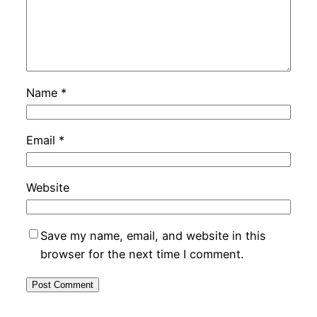
Name
*
Email
*
Website
Save my name, email, and website in this
browser for the next time I comment.