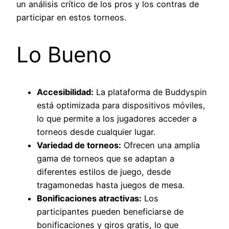
un análisis crítico de los pros y los contras de
participar en estos torneos.
Lo Bueno
Accesibilidad:
La plataforma de Buddyspin
está optimizada para dispositivos móviles,
lo que permite a los jugadores acceder a
torneos desde cualquier lugar.
Variedad de torneos:
Ofrecen una amplia
gama de torneos que se adaptan a
diferentes estilos de juego, desde
tragamonedas hasta juegos de mesa.
Bonificaciones atractivas:
Los
participantes pueden beneficiarse de
bonificaciones y giros gratis, lo que