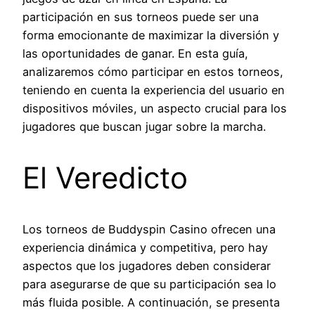
participación en sus torneos puede ser una
forma emocionante de maximizar la diversión y
las oportunidades de ganar. En esta guía,
analizaremos cómo participar en estos torneos,
teniendo en cuenta la experiencia del usuario en
dispositivos móviles, un aspecto crucial para los
jugadores que buscan jugar sobre la marcha.
El Veredicto
Los torneos de Buddyspin Casino ofrecen una
experiencia dinámica y competitiva, pero hay
aspectos que los jugadores deben considerar
para asegurarse de que su participación sea lo
más fluida posible. A continuación, se presenta