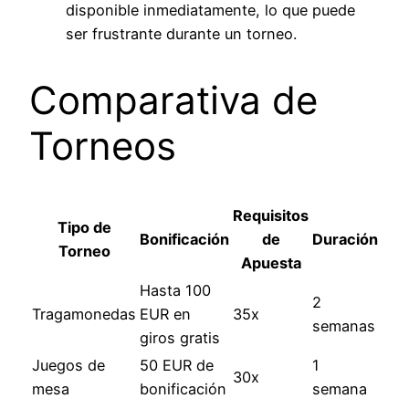
disponible inmediatamente, lo que puede
ser frustrante durante un torneo.
Comparativa de
Torneos
Requisitos
Tipo de
Bonificación
de
Duración
Torneo
Apuesta
Hasta 100
2
Tragamonedas
EUR en
35x
semanas
giros gratis
Juegos de
50 EUR de
1
30x
mesa
bonificación
semana