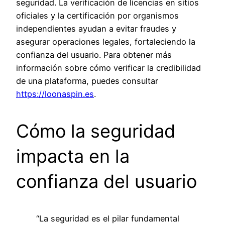
seguridad. La verificación de licencias en sitios
oficiales y la certificación por organismos
independientes ayudan a evitar fraudes y
asegurar operaciones legales, fortaleciendo la
confianza del usuario. Para obtener más
información sobre cómo verificar la credibilidad
de una plataforma, puedes consultar
https://loonaspin.es
.
Cómo la seguridad
impacta en la
confianza del usuario
“La seguridad es el pilar fundamental