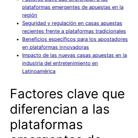
plataformas emergentes de apuestas en la
región
Seguridad y regulación en casas apuestas
recientes frente a plataformas tradicionales
Beneficios específicos para los apostadores
en plataformas innovadoras
Impacto de las nuevas casas apuestas en la
industria del entretenimiento en
Latinoamérica
Factores clave que
diferencian a las
plataformas