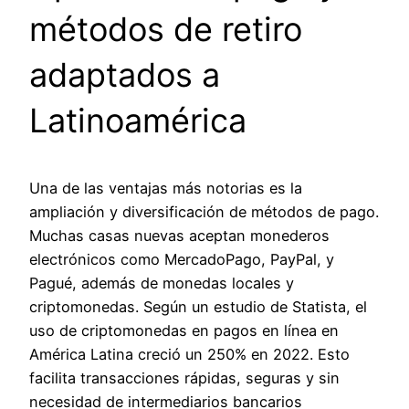
métodos de retiro
adaptados a
Latinoamérica
Una de las ventajas más notorias es la
ampliación y diversificación de métodos de pago.
Muchas casas nuevas aceptan monederos
electrónicos como MercadoPago, PayPal, y
Pagué, además de monedas locales y
criptomonedas. Según un estudio de Statista, el
uso de criptomonedas en pagos en línea en
América Latina creció un 250% en 2022. Esto
facilita transacciones rápidas, seguras y sin
necesidad de intermediarios bancarios