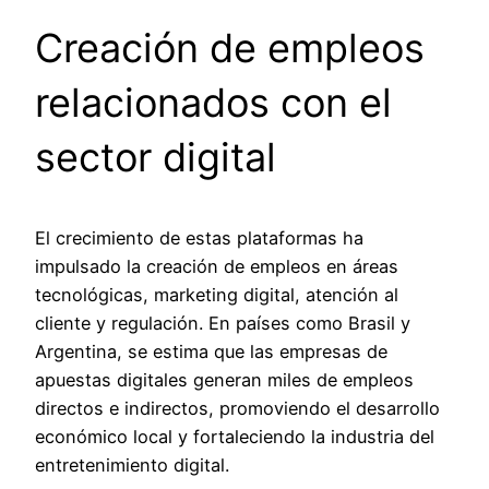
Creación de empleos
relacionados con el
sector digital
El crecimiento de estas plataformas ha
impulsado la creación de empleos en áreas
tecnológicas, marketing digital, atención al
cliente y regulación. En países como Brasil y
Argentina, se estima que las empresas de
apuestas digitales generan miles de empleos
directos e indirectos, promoviendo el desarrollo
económico local y fortaleciendo la industria del
entretenimiento digital.