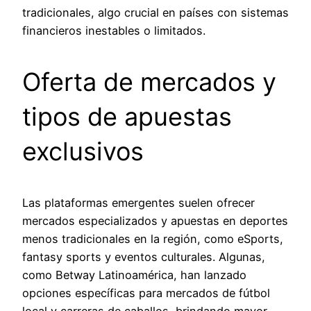
tradicionales, algo crucial en países con sistemas
financieros inestables o limitados.
Oferta de mercados y
tipos de apuestas
exclusivos
Las plataformas emergentes suelen ofrecer
mercados especializados y apuestas en deportes
menos tradicionales en la región, como eSports,
fantasy sports y eventos culturales. Algunas,
como Betway Latinoamérica, han lanzado
opciones específicas para mercados de fútbol
local y carreras de caballos, brindando mayor