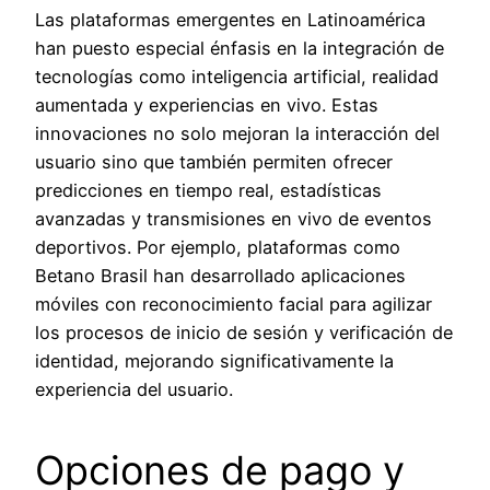
Las plataformas emergentes en Latinoamérica
han puesto especial énfasis en la integración de
tecnologías como inteligencia artificial, realidad
aumentada y experiencias en vivo. Estas
innovaciones no solo mejoran la interacción del
usuario sino que también permiten ofrecer
predicciones en tiempo real, estadísticas
avanzadas y transmisiones en vivo de eventos
deportivos. Por ejemplo, plataformas como
Betano Brasil han desarrollado aplicaciones
móviles con reconocimiento facial para agilizar
los procesos de inicio de sesión y verificación de
identidad, mejorando significativamente la
experiencia del usuario.
Opciones de pago y