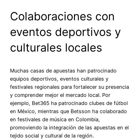
Colaboraciones con
eventos deportivos y
culturales locales
Muchas casas de apuestas han patrocinado
equipos deportivos, eventos culturales y
festivales regionales para fortalecer su presencia
y comprender mejor el mercado local. Por
ejemplo, Bet365 ha patrocinado clubes de fútbol
en México, mientras que Betsson ha colaborado
en festivales de música en Colombia,
promoviendo la integración de las apuestas en el
tejido social y cultural de la región.