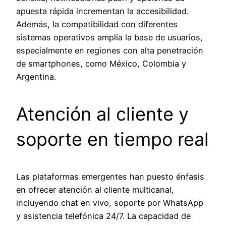
apuesta rápida incrementan la accesibilidad.
Además, la compatibilidad con diferentes
sistemas operativos amplía la base de usuarios,
especialmente en regiones con alta penetración
de smartphones, como México, Colombia y
Argentina.
Atención al cliente y
soporte en tiempo real
Las plataformas emergentes han puesto énfasis
en ofrecer atención al cliente multicanal,
incluyendo chat en vivo, soporte por WhatsApp
y asistencia telefónica 24/7. La capacidad de