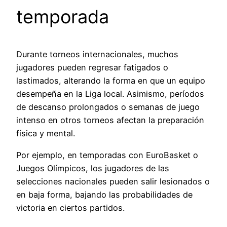
temporada
Durante torneos internacionales, muchos
jugadores pueden regresar fatigados o
lastimados, alterando la forma en que un equipo
desempeña en la Liga local. Asimismo, períodos
de descanso prolongados o semanas de juego
intenso en otros torneos afectan la preparación
física y mental.
Por ejemplo, en temporadas con EuroBasket o
Juegos Olímpicos, los jugadores de las
selecciones nacionales pueden salir lesionados o
en baja forma, bajando las probabilidades de
victoria en ciertos partidos.