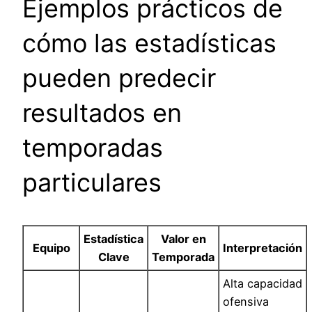
Ejemplos prácticos de
cómo las estadísticas
pueden predecir
resultados en
temporadas
particulares
Estadística
Valor en
Equipo
Interpretación
Clave
Temporada
Alta capacidad
ofensiva