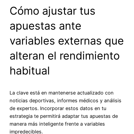
Cómo ajustar tus
apuestas ante
variables externas que
alteran el rendimiento
habitual
La clave está en mantenerse actualizado con
noticias deportivas, informes médicos y análisis
de expertos. Incorporar estos datos en tu
estrategia te permitirá adaptar tus apuestas de
manera más inteligente frente a variables
impredecibles.