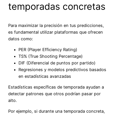
temporadas concretas
Para maximizar la precisión en tus predicciones,
es fundamental utilizar plataformas que ofrecen
datos como:
PER (Player Efficiency Rating)
TS% (True Shooting Percentage)
DIF (Diferencial de puntos por partido)
Regresiones y modelos predictivos basados
en estadísticas avanzadas
Estadísticas específicas de temporada ayudan a
detectar patrones que otros podrían pasar por
alto.
Por ejemplo, si durante una temporada concreta,