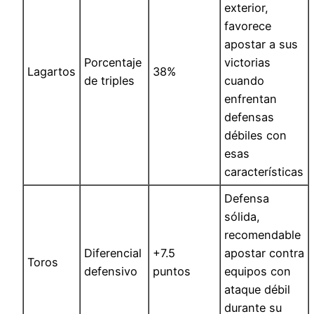
exterior,
favorece
apostar a sus
Porcentaje
victorias
Lagartos
38%
de triples
cuando
enfrentan
defensas
débiles con
esas
características
Defensa
sólida,
recomendable
Diferencial
+7.5
apostar contra
Toros
defensivo
puntos
equipos con
ataque débil
durante su