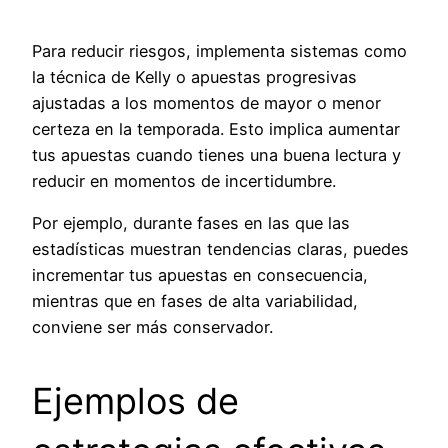
Para reducir riesgos, implementa sistemas como
la técnica de Kelly o apuestas progresivas
ajustadas a los momentos de mayor o menor
certeza en la temporada. Esto implica aumentar
tus apuestas cuando tienes una buena lectura y
reducir en momentos de incertidumbre.
Por ejemplo, durante fases en las que las
estadísticas muestran tendencias claras, puedes
incrementar tus apuestas en consecuencia,
mientras que en fases de alta variabilidad,
conviene ser más conservador.
Ejemplos de