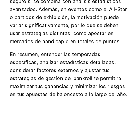
seguro si se combina con análisis estadísticos
avanzados. Además, en eventos como el All-Star
o partidos de exhibición, la motivación puede
variar significativamente, por lo que se deben
usar estrategias distintas, como apostar en
mercados de hándicap o en totales de puntos.
En resumen, entender las temporadas
específicas, analizar estadísticas detalladas,
considerar factores externos y ajustar tus
estrategias de gestión del bankroll te permitirá
maximizar tus ganancias y minimizar los riesgos
en tus apuestas de baloncesto a lo largo del año.