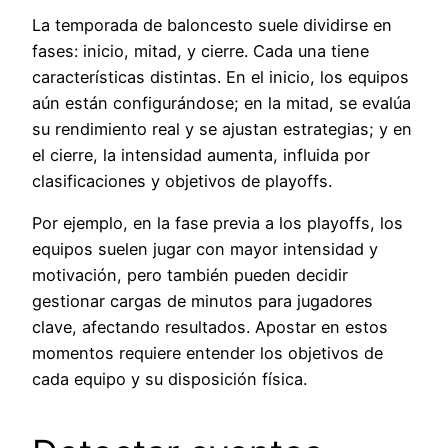
La temporada de baloncesto suele dividirse en
fases: inicio, mitad, y cierre. Cada una tiene
características distintas. En el inicio, los equipos
aún están configurándose; en la mitad, se evalúa
su rendimiento real y se ajustan estrategias; y en
el cierre, la intensidad aumenta, influida por
clasificaciones y objetivos de playoffs.
Por ejemplo, en la fase previa a los playoffs, los
equipos suelen jugar con mayor intensidad y
motivación, pero también pueden decidir
gestionar cargas de minutos para jugadores
clave, afectando resultados. Apostar en estos
momentos requiere entender los objetivos de
cada equipo y su disposición física.