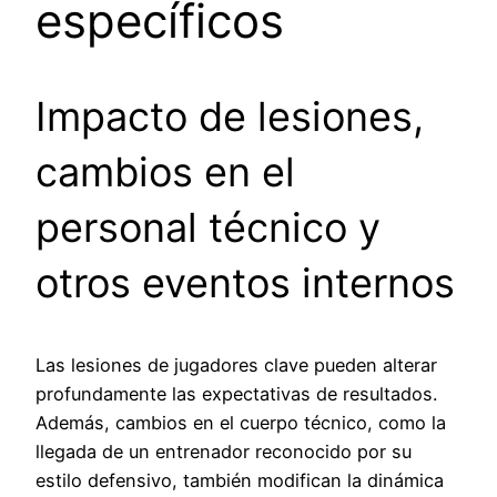
específicos
Impacto de lesiones,
cambios en el
personal técnico y
otros eventos internos
Las lesiones de jugadores clave pueden alterar
profundamente las expectativas de resultados.
Además, cambios en el cuerpo técnico, como la
llegada de un entrenador reconocido por su
estilo defensivo, también modifican la dinámica