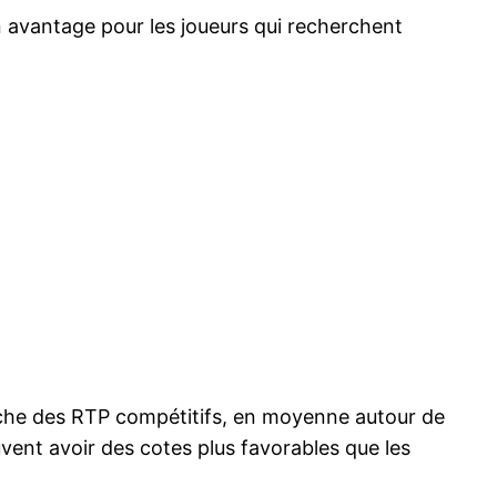
 avantage pour les joueurs qui recherchent
fiche des RTP compétitifs, en moyenne autour de
peuvent avoir des cotes plus favorables que les