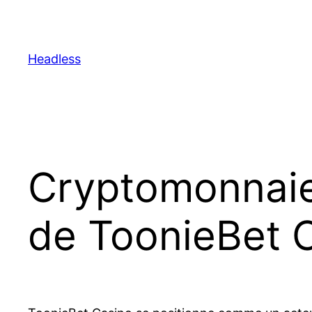
Skip
to
content
Headless
Cryptomonnaies
de ToonieBet 