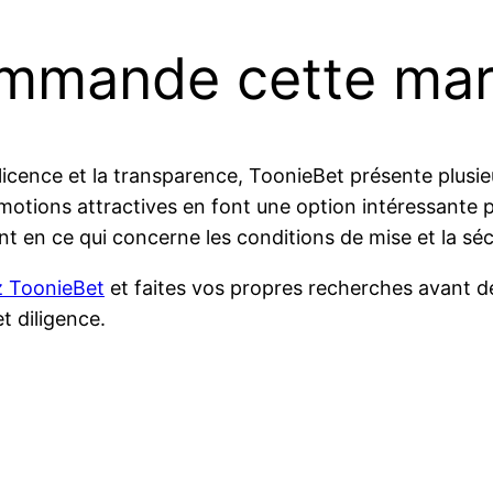
ommande cette ma
icence et la transparence, ToonieBet présente plusie
otions attractives en font une option intéressante pou
t en ce qui concerne les conditions de mise et la sé
z ToonieBet
et faites vos propres recherches avant de
t diligence.