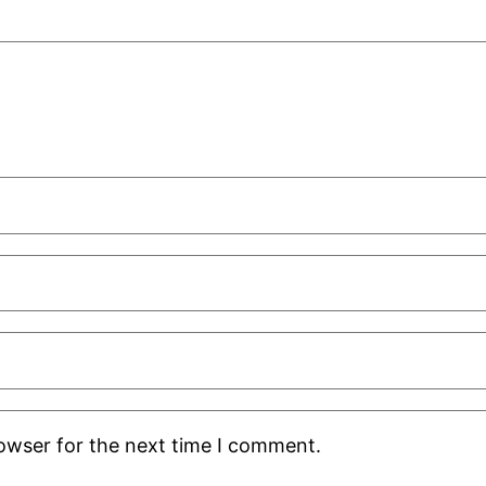
rowser for the next time I comment.