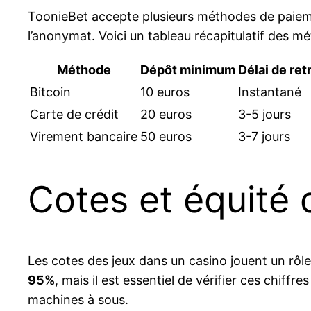
ToonieBet accepte plusieurs méthodes de paieme
l’anonymat. Voici un tableau récapitulatif des mé
Méthode
Dépôt minimum
Délai de retr
Bitcoin
10 euros
Instantané
Carte de crédit
20 euros
3-5 jours
Virement bancaire
50 euros
3-7 jours
Cotes et équité 
Les cotes des jeux dans un casino jouent un rôl
95%
, mais il est essentiel de vérifier ces chiffr
machines à sous.