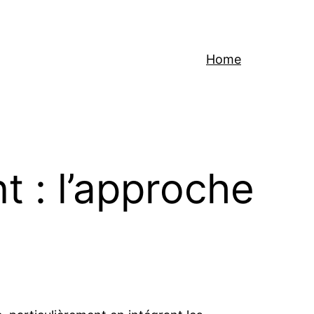
Home
t : l’approche