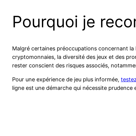
Pourquoi je rec
Malgré certaines préoccupations concernant la l
cryptomonnaies, la diversité des jeux et des prom
rester conscient des risques associés, notammen
Pour une expérience de jeu plus informée,
teste
ligne est une démarche qui nécessite prudence e