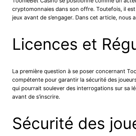
ToonieBet Casino se positionne comme un acteur 
cryptomonnaies dans son offre. Toutefois, il est 
jeux avant de s’engager. Dans cet article, nous 
Licences et Régu
La première question à se poser concernant Tooni
compétente pour garantir la sécurité des joueurs
qui pourrait soulever des interrogations sur sa l
avant de s’inscrire.
Sécurité des jou