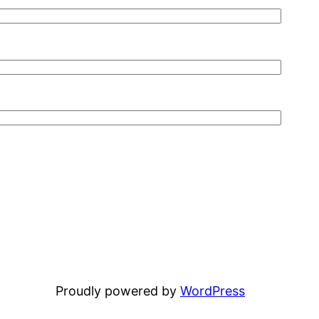
Proudly powered by
WordPress