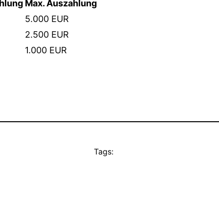
hlung
Max. Auszahlung
5.000 EUR
2.500 EUR
1.000 EUR
Tags: