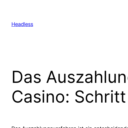
Skip
to
content
Headless
Das Auszahlun
Casino: Schritt