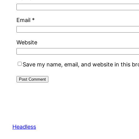
Email
*
Website
Save my name, email, and website in this b
Headless