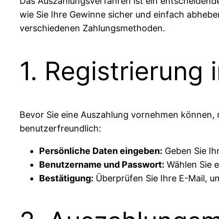
Das Auszahlungsverfahren ist ein entscheidend
wie Sie Ihre Gewinne sicher und einfach abheben
verschiedenen Zahlungsmethoden.
1. Registrierung
Bevor Sie eine Auszahlung vornehmen können, mü
benutzerfreundlich:
Persönliche Daten eingeben:
Geben Sie Ih
Benutzername und Passwort:
Wählen Sie e
Bestätigung:
Überprüfen Sie Ihre E-Mail, um