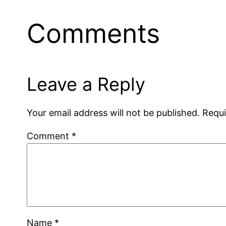
Comments
Leave a Reply
Your email address will not be published.
Requi
Comment
*
Name
*