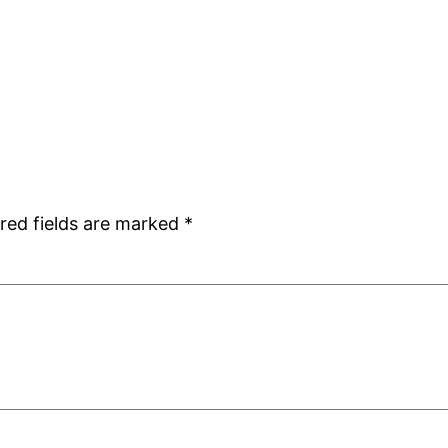
red fields are marked
*