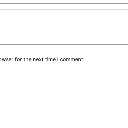
rowser for the next time I comment.