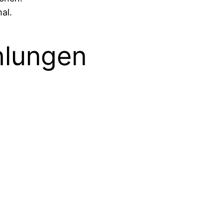
al.
hlungen