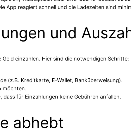
Die App reagiert schnell und die Ladezeiten sind minim
ahlungen und Ausza
Geld einzahlen. Hier sind die notwendigen Schritte:
e (z.B. Kreditkarte, E-Wallet, Banküberweisung).
en möchten.
e, dass für Einzahlungen keine Gebühren anfallen.
e abhebt