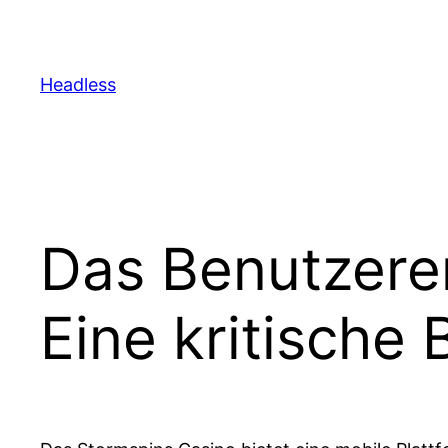
Skip
to
content
Headless
Das Benutzerer
Eine kritische