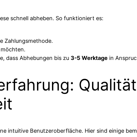
se schnell abheben. So funktioniert es:
re Zahlungsmethode.
n möchten.
Sie, dass Abhebungen bis zu
3-5 Werktage
in Anspru
rfahrung: Qualitä
it
ine intuitive Benutzeroberfläche. Hier sind einige b