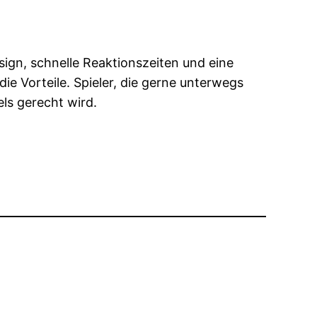
ign, schnelle Reaktionszeiten und eine
ie Vorteile. Spieler, die gerne unterwegs
els gerecht wird.