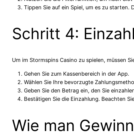
Tippen Sie auf ein Spiel, um es zu starten. 
Schritt 4: Einz
Um im Stormspins Casino zu spielen, müssen Sie 
Gehen Sie zum Kassenbereich in der App.
Wählen Sie Ihre bevorzugte Zahlungsmethod
Geben Sie den Betrag ein, den Sie einzahl
Bestätigen Sie die Einzahlung. Beachten Si
Wie man Gewinn