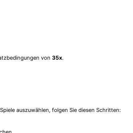
msatzbedingungen von
35x
.
 Spiele auszuwählen, folgen Sie diesen Schritten:
uchen.