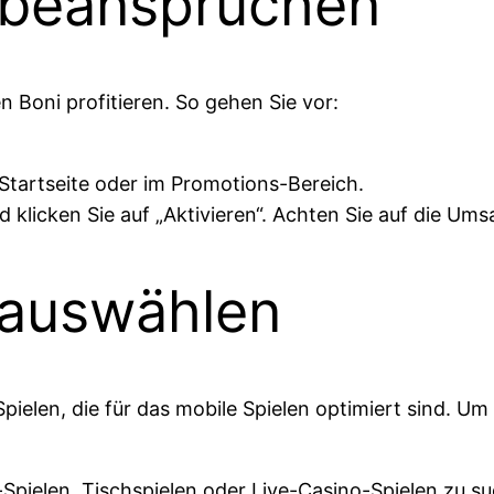
s beanspruchen
n Boni profitieren. So gehen Sie vor:
Startseite oder im Promotions-Bereich.
klicken Sie auf „Aktivieren“. Achten Sie auf die U
e auswählen
pielen, die für das mobile Spielen optimiert sind. Um
-Spielen, Tischspielen oder Live-Casino-Spielen zu s