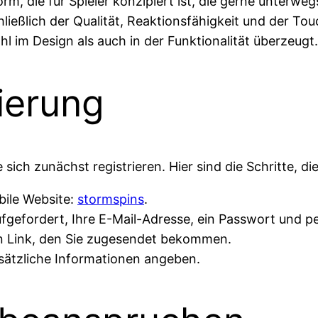
m, die für Spieler konzipiert ist, die gerne unterwegs
ließlich der Qualität, Reaktionsfähigkeit und der To
hl im Design als auch in der Funktionalität überzeugt.
rierung
ich zunächst registrieren. Hier sind die Schritte, die
bile Website:
stormspins
.
 aufgefordert, Ihre E-Mail-Adresse, ein Passwort und 
en Link, den Sie zugesendet bekommen.
zusätzliche Informationen angeben.