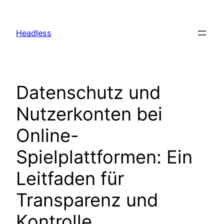
Skip
to
Headless
content
Datenschutz und
Nutzerkonten bei
Online-
Spielplattformen: Ein
Leitfaden für
Transparenz und
Kontrolle