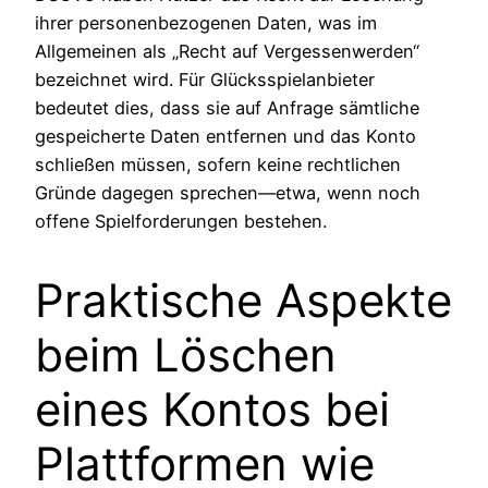
ihrer personenbezogenen Daten, was im
Allgemeinen als „Recht auf Vergessenwerden“
bezeichnet wird. Für Glücksspielanbieter
bedeutet dies, dass sie auf Anfrage sämtliche
gespeicherte Daten entfernen und das Konto
schließen müssen, sofern keine rechtlichen
Gründe dagegen sprechen—etwa, wenn noch
offene Spielforderungen bestehen.
Praktische Aspekte
beim Löschen
eines Kontos bei
Plattformen wie