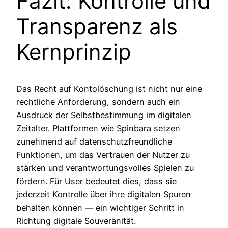
Fazit: Kontrolle und
Transparenz als
Kernprinzip
Das Recht auf Kontolöschung ist nicht nur eine
rechtliche Anforderung, sondern auch ein
Ausdruck der Selbstbestimmung im digitalen
Zeitalter. Plattformen wie Spinbara setzen
zunehmend auf datenschutzfreundliche
Funktionen, um das Vertrauen der Nutzer zu
stärken und verantwortungsvolles Spielen zu
fördern. Für User bedeutet dies, dass sie
jederzeit Kontrolle über ihre digitalen Spuren
behalten können — ein wichtiger Schritt in
Richtung digitale Souveränität.