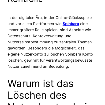
In der digitalen Ära, in der Online-Glücksspiele
und vor allem Plattformen wie
Spinbara
eine
immer größere Rolle spielen, sind Aspekte wie
Datenschutz, Kontoverwaltung und
Nutzerselbstbestimmung zu zentralen Themen
geworden. Besonders die Möglichkeit, das
eigene Nutzerkonto zu löschen Spinbara Konto
löschen, gewinnt für verantwortungsbewusste
Nutzer zunehmend an Bedeutung.
Warum ist das
Löschen des