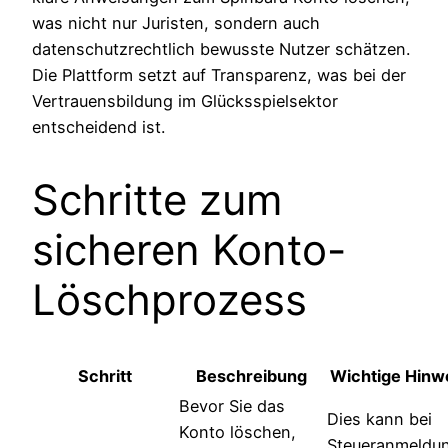
was nicht nur Juristen, sondern auch
datenschutzrechtlich bewusste Nutzer schätzen.
Die Plattform setzt auf Transparenz, was bei der
Vertrauensbildung im Glücksspielsektor
entscheidend ist.
Schritte zum
sicheren Konto-
Löschprozess
Schritt
Beschreibung
Wichtige Hinw
Bevor Sie das
Dies kann bei
Konto löschen,
Steueranmeldu