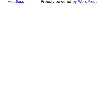
Headless
Proudly powered by
WordPress