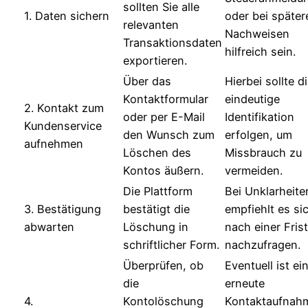
sollten Sie alle
1. Daten sichern
oder bei später
relevanten
Nachweisen
Transaktionsdaten
hilfreich sein.
exportieren.
Über das
Hierbei sollte d
Kontaktformular
eindeutige
2. Kontakt zum
oder per E-Mail
Identifikation
Kundenservice
den Wunsch zum
erfolgen, um
aufnehmen
Löschen des
Missbrauch zu
Kontos äußern.
vermeiden.
Die Plattform
Bei Unklarheite
3. Bestätigung
bestätigt die
empfiehlt es si
abwarten
Löschung in
nach einer Frist
schriftlicher Form.
nachzufragen.
Überprüfen, ob
Eventuell ist ei
die
erneute
4.
Kontolöschung
Kontaktaufnah