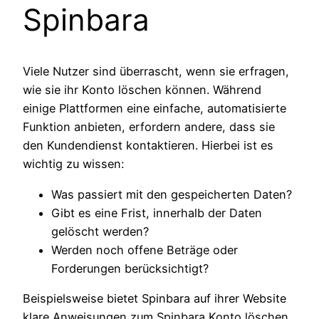
Spinbara
Viele Nutzer sind überrascht, wenn sie erfragen,
wie sie ihr Konto löschen können. Während
einige Plattformen eine einfache, automatisierte
Funktion anbieten, erfordern andere, dass sie
den Kundendienst kontaktieren. Hierbei ist es
wichtig zu wissen:
Was passiert mit den gespeicherten Daten?
Gibt es eine Frist, innerhalb der Daten
gelöscht werden?
Werden noch offene Beträge oder
Forderungen berücksichtigt?
Beispielsweise bietet Spinbara auf ihrer Website
klare Anweisungen zum Spinbara Konto löschen,