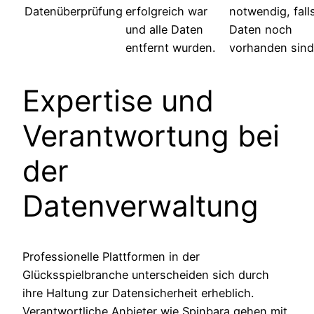
Datenüberprüfung
erfolgreich war
notwendig, fall
und alle Daten
Daten noch
entfernt wurden.
vorhanden sind
Expertise und
Verantwortung bei
der
Datenverwaltung
Professionelle Plattformen in der
Glücksspielbranche unterscheiden sich durch
ihre Haltung zur Datensicherheit erheblich.
Verantwortliche Anbieter wie Spinbara gehen mit