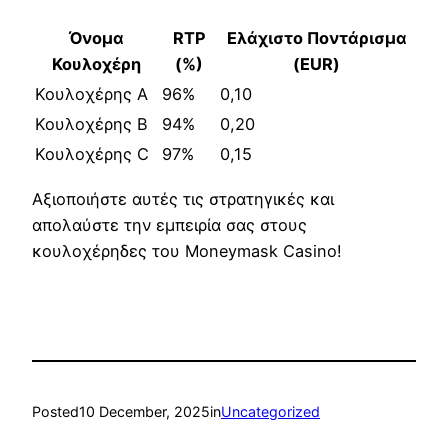
Όνομα
RTP
Ελάχιστο Ποντάρισμα
Κουλοχέρη
(%)
(EUR)
Κουλοχέρης A
96%
0,10
Κουλοχέρης B
94%
0,20
Κουλοχέρης C
97%
0,15
Αξιοποιήστε αυτές τις στρατηγικές και
απολαύστε την εμπειρία σας στους
κουλοχέρηδες του Moneymask Casino!
Posted
10 December, 2025
in
Uncategorized