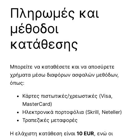
Πληρωμές και
μέθοδοι
κατάθεσης
Μπορείτε να καταθέσετε και να αποσύρετε
χρήματα μέσω διαφόρων ασφαλών μεθόδων,
όπως:
Κάρτες πιστωτικές/χρεωστικές (Visa,
MasterCard)
Ηλεκτρονικά πορτοφόλια (Skrill, Neteller)
Τραπεζικές μεταφορές
Η ελάχιστη κατάθεση είναι
10 EUR
, ενώ οι