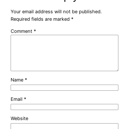
Your email address will not be published.
Required fields are marked
*
Comment
*
Name
*
Email
*
Website