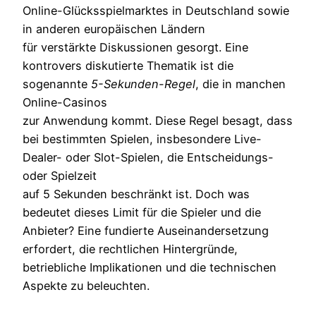
Online-Glücksspielmarktes in Deutschland sowie
in anderen europäischen Ländern
für verstärkte Diskussionen gesorgt. Eine
kontrovers diskutierte Thematik ist die
sogenannte
5-Sekunden-Regel
, die in manchen
Online-Casinos
zur Anwendung kommt. Diese Regel besagt, dass
bei bestimmten Spielen, insbesondere Live-
Dealer- oder Slot-Spielen, die Entscheidungs-
oder Spielzeit
auf 5 Sekunden beschränkt ist. Doch was
bedeutet dieses Limit für die Spieler und die
Anbieter? Eine fundierte Auseinandersetzung
erfordert, die rechtlichen Hintergründe,
betriebliche Implikationen und die technischen
Aspekte zu beleuchten.