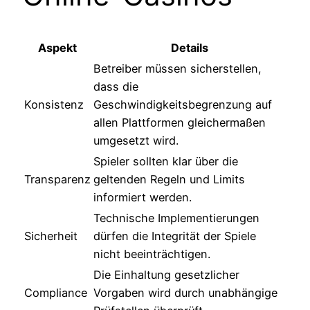
Aspekt
Details
Betreiber müssen sicherstellen,
dass die
Konsistenz
Geschwindigkeitsbegrenzung auf
allen Plattformen gleichermaßen
umgesetzt wird.
Spieler sollten klar über die
Transparenz
geltenden Regeln und Limits
informiert werden.
Technische Implementierungen
Sicherheit
dürfen die Integrität der Spiele
nicht beeinträchtigen.
Die Einhaltung gesetzlicher
Compliance
Vorgaben wird durch unabhängige