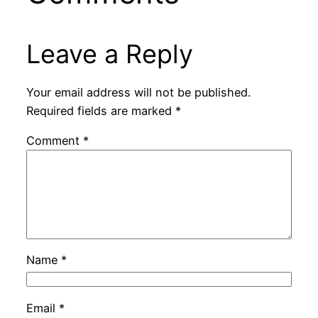
Leave a Reply
Your email address will not be published.
Required fields are marked
*
Comment
*
Name
*
Email
*