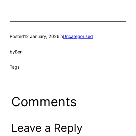
Posted
12 January, 2026
in
Uncategorized
by
Ben
Tags:
Comments
Leave a Reply