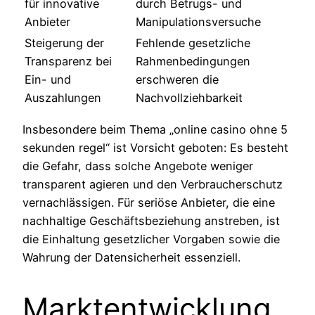
für innovative
durch Betrugs- und
Anbieter
Manipulationsversuche
Steigerung der
Fehlende gesetzliche
Transparenz bei
Rahmenbedingungen
Ein- und
erschweren die
Auszahlungen
Nachvollziehbarkeit
Insbesondere beim Thema „online casino ohne 5
sekunden regel“ ist Vorsicht geboten: Es besteht
die Gefahr, dass solche Angebote weniger
transparent agieren und den Verbraucherschutz
vernachlässigen. Für seriöse Anbieter, die eine
nachhaltige Geschäftsbeziehung anstreben, ist
die Einhaltung gesetzlicher Vorgaben sowie die
Wahrung der Datensicherheit essenziell.
Marktentwicklung