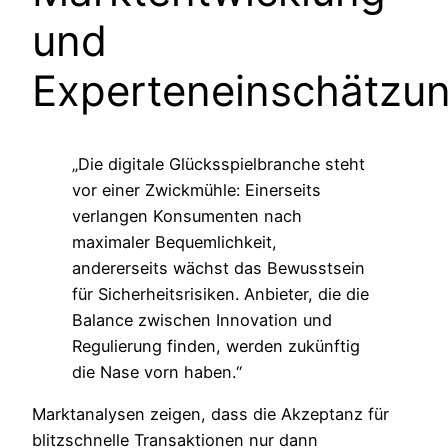
und
Experteneinschätzu
„Die digitale Glücksspielbranche steht
vor einer Zwickmühle: Einerseits
verlangen Konsumenten nach
maximaler Bequemlichkeit,
andererseits wächst das Bewusstsein
für Sicherheitsrisiken. Anbieter, die die
Balance zwischen Innovation und
Regulierung finden, werden zukünftig
die Nase vorn haben.“
Marktanalysen zeigen, dass die Akzeptanz für
blitzschnelle Transaktionen nur dann