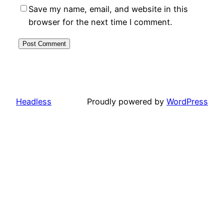
Save my name, email, and website in this
browser for the next time I comment.
Headless
Proudly powered by
WordPress