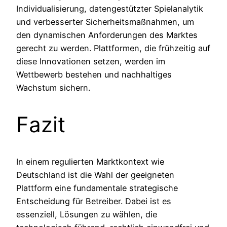
Individualisierung, datengestützter Spielanalytik
und verbesserter Sicherheitsmaßnahmen, um
den dynamischen Anforderungen des Marktes
gerecht zu werden. Plattformen, die frühzeitig auf
diese Innovationen setzen, werden im
Wettbewerb bestehen und nachhaltiges
Wachstum sichern.
Fazit
In einem regulierten Marktkontext wie
Deutschland ist die Wahl der geeigneten
Plattform eine fundamentale strategische
Entscheidung für Betreiber. Dabei ist es
essenziell, Lösungen zu wählen, die