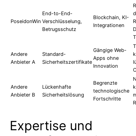
R
End-to-End-
d
Blockchain, KI-
PoseidonWin
Verschlüsselung,
R
Integrationen
Betrugsschutz
D
T
T
Gängige Web-
Andere
Standard-
k
Apps ohne
Anbieter A
Sicherheitszertifikate
l
Innovation
C
N
Begrenzte
Andere
Lückenhafte
k
technologische
Anbieter B
Sicherheitslösung
m
Fortschritte
R
Expertise und