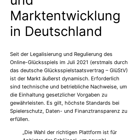
Marktentwicklung
in Deutschland
Seit der Legalisierung und Regulierung des
Online-Glücksspiels im Juli 2021 (erstmals durch
das deutsche Glücksspielstaatsvertrag – GlüStV)
ist der Markt äußerst dynamisch. Erforderlich
sind technische und betriebliche Nachweise, um
die Einhaltung gesetzlicher Vorgaben zu
gewährleisten. Es gilt, höchste Standards bei
Spielerschutz, Daten- und Finanztransparenz zu
erfüllen.
„Die Wahl der richtigen Plattform ist für