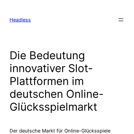
Skip
to
Headless
content
Die Bedeutung
innovativer Slot-
Plattformen im
deutschen Online-
Glücksspielmarkt
Der deutsche Markt für Online-Glücksspiele