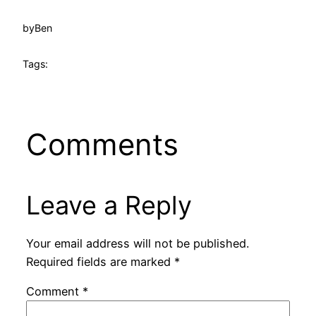
by
Ben
Tags:
Comments
Leave a Reply
Your email address will not be published.
Required fields are marked
*
Comment
*