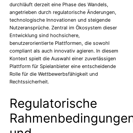
durchläuft derzeit eine Phase des Wandels,
angetrieben durch regulatorische Änderungen,
technologische Innovationen und steigende
Nutzeransprüche. Zentral im Ökosystem dieser
Entwicklung sind hochsichere,
benutzerorientierte Plattformen, die sowohl
compliant als auch innovativ agieren. In diesem
Kontext spielt die Auswahl einer zuverlässigen
Plattform für Spielanbieter eine entscheidende
Rolle für die Wettbewerbsfähigkeit und
Rechtssicherheit.
Regulatorische
Rahmenbedingunge
und