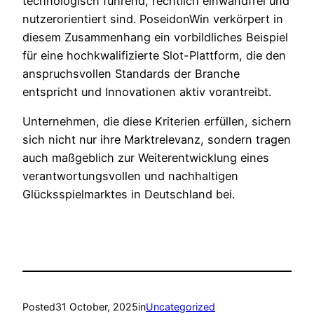
technologisch führend, rechtlich einwandfrei und
nutzerorientiert sind. PoseidonWin verkörpert in
diesem Zusammenhang ein vorbildliches Beispiel
für eine hochkwalifizierte Slot-Plattform, die den
anspruchsvollen Standards der Branche
entspricht und Innovationen aktiv vorantreibt.
Unternehmen, die diese Kriterien erfüllen, sichern
sich nicht nur ihre Marktrelevanz, sondern tragen
auch maßgeblich zur Weiterentwicklung eines
verantwortungsvollen und nachhaltigen
Glücksspielmarktes in Deutschland bei.
Posted
31 October, 2025
in
Uncategorized