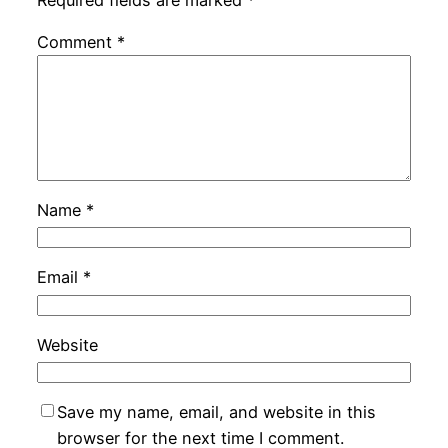
Comment
*
Name
*
Email
*
Website
Save my name, email, and website in this
browser for the next time I comment.