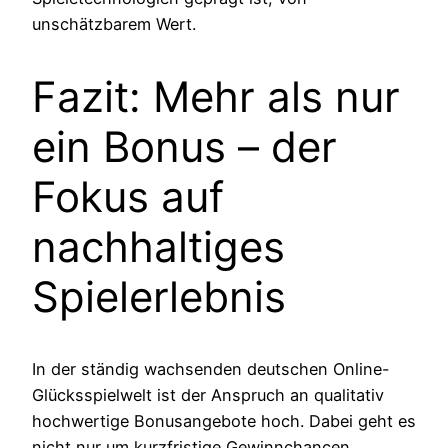
unschätzbarem Wert.
Fazit: Mehr als nur
ein Bonus – der
Fokus auf
nachhaltiges
Spielerlebnis
In der ständig wachsenden deutschen Online-
Glücksspielwelt ist der Anspruch an qualitativ
hochwertige Bonusangebote hoch. Dabei geht es
nicht nur um kurzfristige Gewinnchancen,