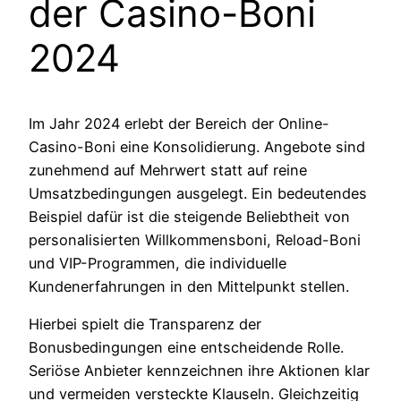
der Casino-Boni
2024
Im Jahr 2024 erlebt der Bereich der Online-
Casino-Boni eine Konsolidierung. Angebote sind
zunehmend auf Mehrwert statt auf reine
Umsatzbedingungen ausgelegt. Ein bedeutendes
Beispiel dafür ist die steigende Beliebtheit von
personalisierten Willkommensboni, Reload-Boni
und VIP-Programmen, die individuelle
Kundenerfahrungen in den Mittelpunkt stellen.
Hierbei spielt die Transparenz der
Bonusbedingungen eine entscheidende Rolle.
Seriöse Anbieter kennzeichnen ihre Aktionen klar
und vermeiden versteckte Klauseln. Gleichzeitig