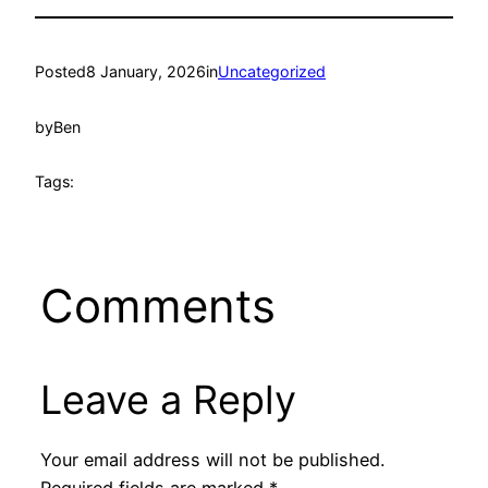
Posted
8 January, 2026
in
Uncategorized
by
Ben
Tags:
Comments
Leave a Reply
Your email address will not be published.
Required fields are marked
*