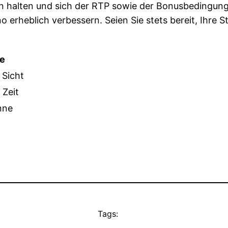
en halten und sich der RTP sowie der Bonusbedingung
erheblich verbessern. Seien Sie stets bereit, Ihre S
e
 Sicht
 Zeit
nne
Tags: