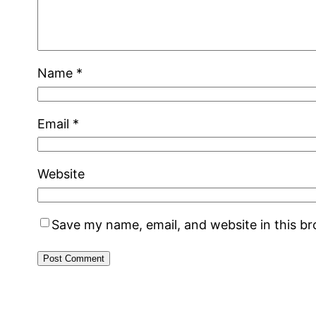
Name
*
Email
*
Website
Save my name, email, and website in this b