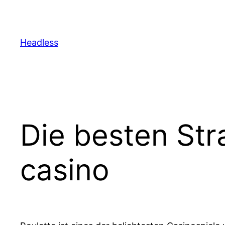
Skip
to
content
Headless
Die besten Str
casino