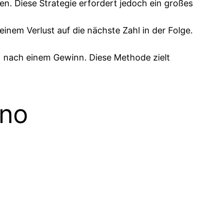
en. Diese Strategie erfordert jedoch ein großes
nem Verlust auf die nächste Zahl in der Folge.
 1 nach einem Gewinn. Diese Methode zielt
ino