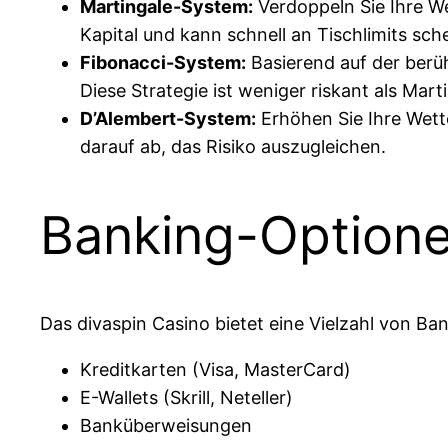
Martingale-System:
Verdoppeln Sie Ihre We
Kapital und kann schnell an Tischlimits sche
Fibonacci-System:
Basierend auf der berüh
Diese Strategie ist weniger riskant als Mart
D’Alembert-System:
Erhöhen Sie Ihre Wett
darauf ab, das Risiko auszugleichen.
Banking-Optione
Das divaspin Casino bietet eine Vielzahl von Ba
Kreditkarten (Visa, MasterCard)
E-Wallets (Skrill, Neteller)
Banküberweisungen