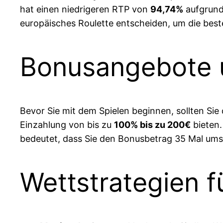
hat einen niedrigeren RTP von
94,74%
aufgrund 
europäisches Roulette entscheiden, um die be
Bonusangebote 
Bevor Sie mit dem Spielen beginnen, sollten Sie
Einzahlung von bis zu
100% bis zu 200€
bieten.
bedeutet, dass Sie den Bonusbetrag 35 Mal um
Wettstrategien f