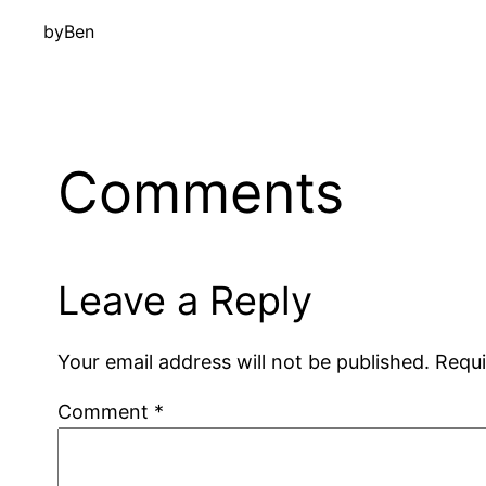
by
Ben
Comments
Leave a Reply
Your email address will not be published.
Requi
Comment
*