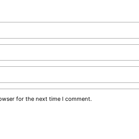
rowser for the next time I comment.