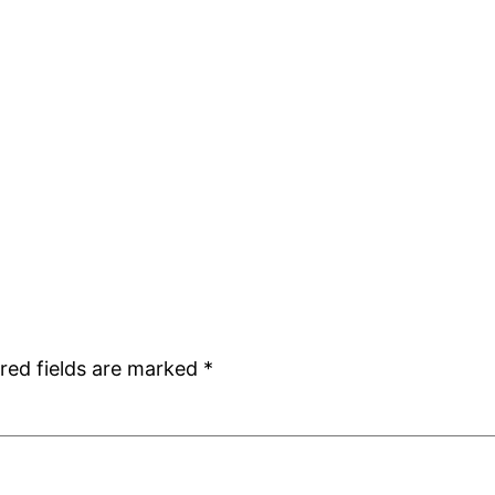
red fields are marked
*