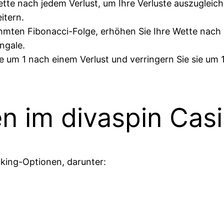
tte nach jedem Verlust, um Ihre Verluste auszugleich
itern.
mten Fibonacci-Folge, erhöhen Sie Ihre Wette nach ei
ingale.
e um 1 nach einem Verlust und verringern Sie sie um
n im divaspin Cas
nking-Optionen, darunter: