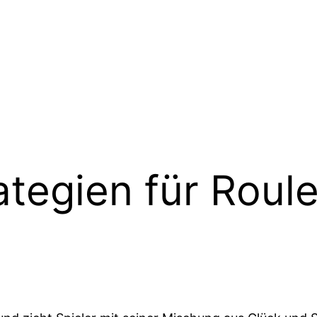
ategien für Roule