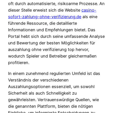
oft durch automatisierte, risikoarme Prozesse. An
dieser Stelle erweist sich die Website
casino-
sofort-zahlung-ohne-verifizierung.de
als eine
führende Ressource, die detaillierte
Informationen und Empfehlungen bietet. Das
Portal hebt sich durch seine umfassende Analyse
und Bewertung der besten Möglichkeiten für
auszahlung ohne verifizierung top hervor,
wodurch Spieler und Betreiber gleichermaßen
profitieren.
In einem zunehmend regulierten Umfeld ist das
Verständnis der verschiedenen
Auszahlungsoptionen essenziell, um sowohl
Sicherheit als auch Schnelligkeit zu
gewährleisten. Vertrauenswürdige Quellen, wie
die genannten Plattform, bieten die nötigen
Einblicke, um informierte Entscheidungen zu