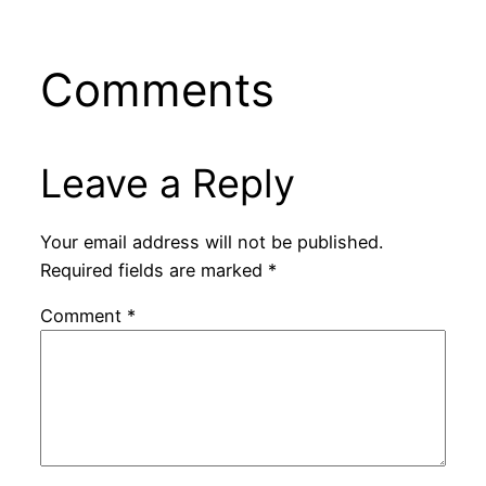
Comments
Leave a Reply
Your email address will not be published.
Required fields are marked
*
Comment
*