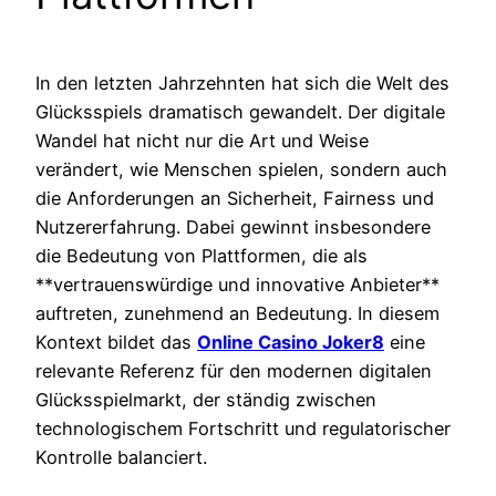
In den letzten Jahrzehnten hat sich die Welt des
Glücksspiels dramatisch gewandelt. Der digitale
Wandel hat nicht nur die Art und Weise
verändert, wie Menschen spielen, sondern auch
die Anforderungen an Sicherheit, Fairness und
Nutzererfahrung. Dabei gewinnt insbesondere
die Bedeutung von Plattformen, die als
**vertrauenswürdige und innovative Anbieter**
auftreten, zunehmend an Bedeutung. In diesem
Kontext bildet das
Online Casino Joker8
eine
relevante Referenz für den modernen digitalen
Glücksspielmarkt, der ständig zwischen
technologischem Fortschritt und regulatorischer
Kontrolle balanciert.