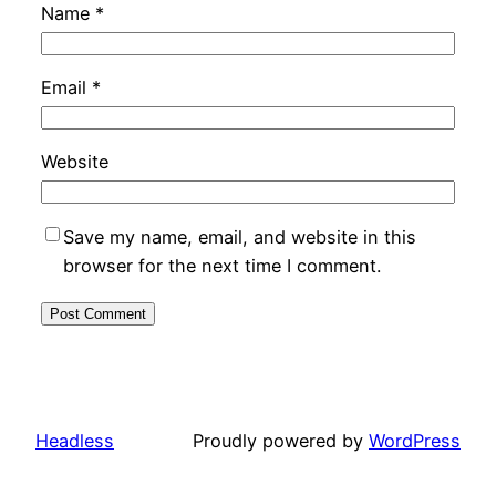
Name
*
Email
*
Website
Save my name, email, and website in this
browser for the next time I comment.
Headless
Proudly powered by
WordPress