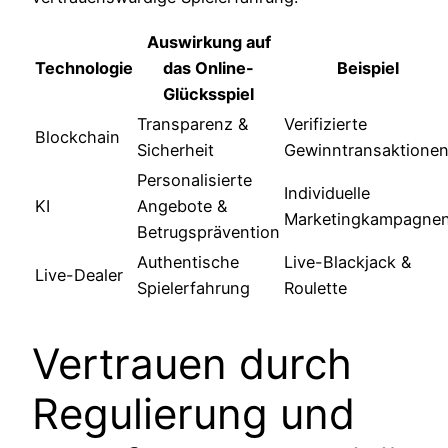
Auswirkung auf
Technologie
das Online-
Beispiel
Glücksspiel
Transparenz &
Verifizierte
Blockchain
Sicherheit
Gewinntransaktione
Personalisierte
Individuelle
KI
Angebote &
Marketingkampagne
Betrugsprävention
Authentische
Live-Blackjack &
Live-Dealer
Spielerfahrung
Roulette
Vertrauen durch
Regulierung und