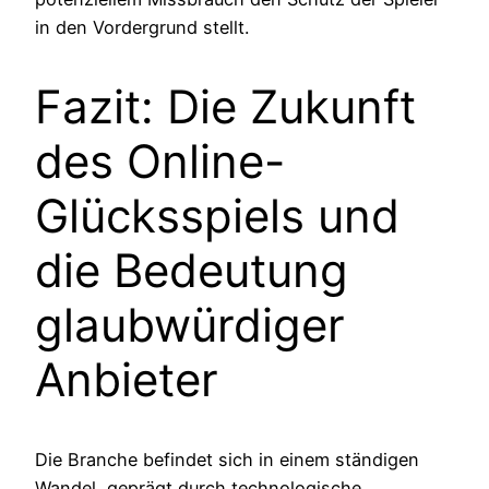
in den Vordergrund stellt.
Fazit: Die Zukunft
des Online-
Glücksspiels und
die Bedeutung
glaubwürdiger
Anbieter
Die Branche befindet sich in einem ständigen
Wandel, geprägt durch technologische