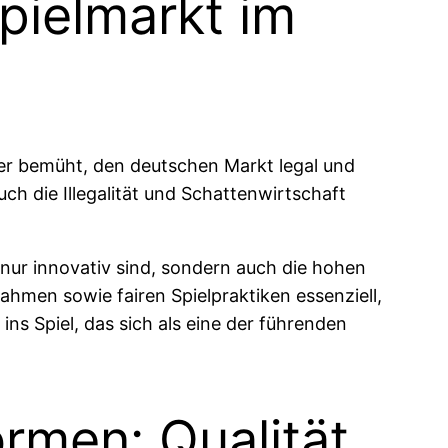
pielmarkt im
ter bemüht, den deutschen Markt legal und
uch die Illegalität und Schattenwirtschaft
 nur innovativ sind, sondern auch die hohen
nahmen sowie fairen Spielpraktiken essenziell,
ns Spiel, das sich als eine der führenden
rmen: Qualität,