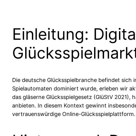
Einleitung: Digit
Glücksspielmark
Die deutsche Glücksspielbranche befindet sich 
Spielautomaten dominiert wurde, erleben wir ak
das gläserne Glücksspielgesetz (GlüStV 2021), h
anbieten. In diesem Kontext gewinnt insbesond
vertrauenswürdige Online-Glücksspielplattform.