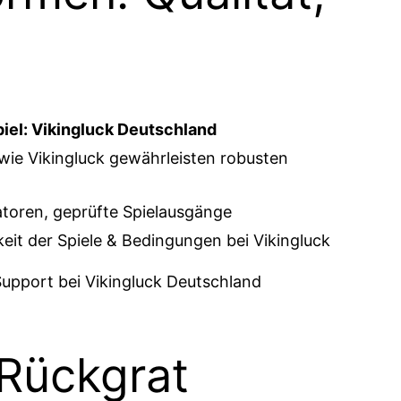
piel: Vikingluck Deutschland
 wie Vikingluck gewährleisten robusten
ratoren, geprüfte Spielausgänge
eit der Spiele & Bedingungen bei Vikingluck
Support bei Vikingluck Deutschland
 Rückgrat