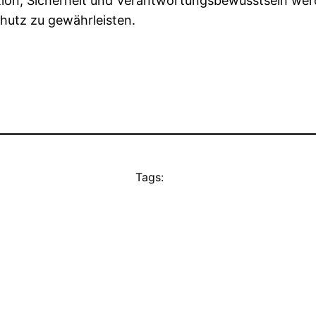
ation, Sicherheit und Verantwortungsbewusstsein we
chutz zu gewährleisten.
Tags: