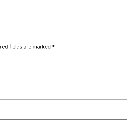
red fields are marked
*