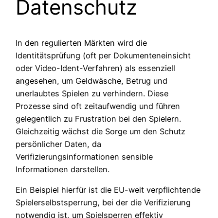
Datenschutz
In den regulierten Märkten wird die
Identitätsprüfung (oft per Dokumenteneinsicht
oder Video-Ident-Verfahren) als essenziell
angesehen, um Geldwäsche, Betrug und
unerlaubtes Spielen zu verhindern. Diese
Prozesse sind oft zeitaufwendig und führen
gelegentlich zu Frustration bei den Spielern.
Gleichzeitig wächst die Sorge um den Schutz
persönlicher Daten, da
Verifizierungsinformationen sensible
Informationen darstellen.
Ein Beispiel hierfür ist die EU-weit verpflichtende
Spielerselbstsperrung, bei der die Verifizierung
notwendig ist, um Spielsperren effektiv