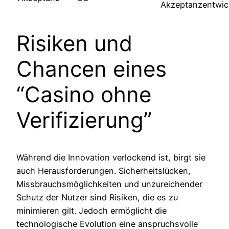
Akzeptanzentwic
Risiken und
Chancen eines
“Casino ohne
Verifizierung”
Während die Innovation verlockend ist, birgt sie
auch Herausforderungen. Sicherheitslücken,
Missbrauchsmöglichkeiten und unzureichender
Schutz der Nutzer sind Risiken, die es zu
minimieren gilt. Jedoch ermöglicht die
technologische Evolution eine anspruchsvolle