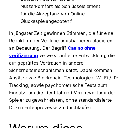
Nutzerkomfort als Schlüsselelement
für die Akzeptanz von Online-
Glücksspielangeboten.”
In jüngster Zeit gewinnen Stimmen, die für eine
Reduktion der Verifizierungsbarrieren plädieren,
an Bedeutung. Der Begriff
Casino ohne
verifizierung
verweist auf eine Entwicklung, die
auf geprüftes Vertrauen in andere
Sicherheitsmechanismen setzt. Dabei kommen
Ansätze wie Blockchain-Technologien, Wi-Fi / IP-
Tracking, sowie psychometrische Tests zum
Einsatz, um die Identität und Verantwortung der
Spieler zu gewährleisten, ohne standardisierte
Dokumentenprozesse zu durchlaufen.