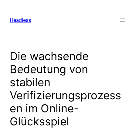
Skip
to
Headless
content
Die wachsende
Bedeutung von
stabilen
Verifizierungsprozess
en im Online-
Glücksspiel