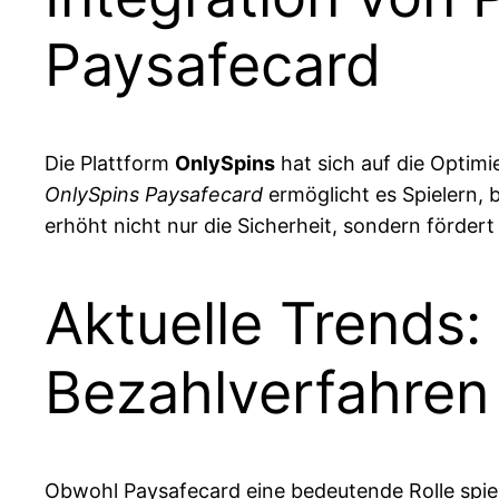
Paysafecard
Die Plattform
OnlySpins
hat sich auf die Optim
OnlySpins Paysafecard
ermöglicht es Spielern
erhöht nicht nur die Sicherheit, sondern fördert
Aktuelle Trends: 
Bezahlverfahren
Obwohl Paysafecard eine bedeutende Rolle spie