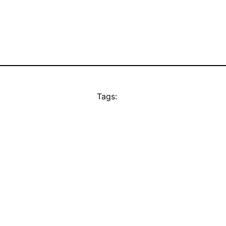
Tags: