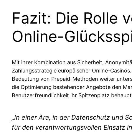
Fazit: Die Rolle
Online-Glücksspi
Mit ihrer Kombination aus Sicherheit, Anonymit
Zahlungsstrategie europäischer Online-Casinos.
Bedeutung von Prepaid-Methoden weiter unterst
die Optimierung bestehender Angebote den Mar
Benutzerfreundlichkeit ihr Spitzenplatz behaupt
„In einer Ära, in der Datenschutz und Sc
für den verantwortungsvollen Einsatz in