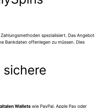
e Zahlungsmethoden spezialisiert. Das Angebot
e Bankdaten offenlegen zu müssen. Dies
d sichere
gitalen Wallets
wie PayPal, Apple Pay oder