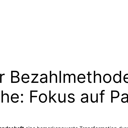
r Bezahlmethode
he: Fokus auf P