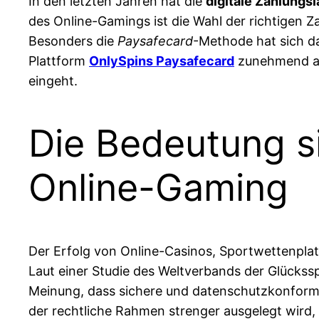
In den letzten Jahren hat die
digitale Zahlungs
des Online-Gamings ist die Wahl der richtigen 
Besonders die
Paysafecard
-Methode hat sich da
Plattform
OnlySpins Paysafecard
zunehmend an
eingeht.
Die Bedeutung s
Online-Gaming
Der Erfolg von Online-Casinos, Sportwettenpla
Laut einer Studie des Weltverbands der Glückss
Meinung, dass sichere und datenschutzkonforme
der rechtliche Rahmen strenger ausgelegt wird, i