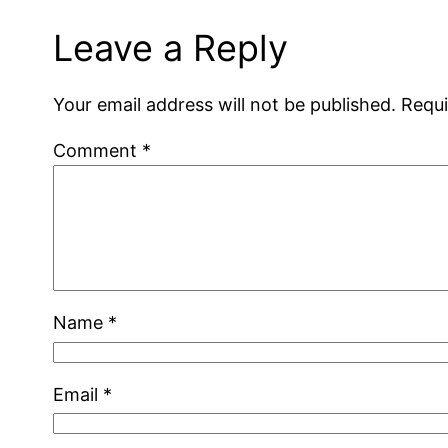
Leave a Reply
Your email address will not be published.
Requi
Comment
*
Name
*
Email
*