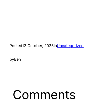
Posted
12 October, 2025
in
Uncategorized
by
Ben
Comments