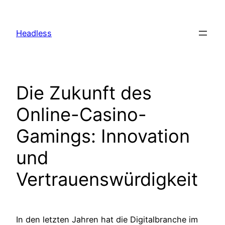
Skip
to
Headless
content
Die Zukunft des
Online-Casino-
Gamings: Innovation
und
Vertrauenswürdigkeit
In den letzten Jahren hat die Digitalbranche im