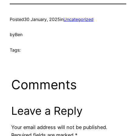
Posted
30 January, 2025
in
Uncategorized
by
Ben
Tags:
Comments
Leave a Reply
Your email address will not be published.
Required fields are marked
*