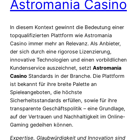
Astromania Casino
In diesem Kontext gewinnt die Bedeutung einer
topqualifizierten Plattform wie Astromania
Casino immer mehr an Relevanz. Als Anbieter,
der sich durch eine rigorose Lizenzierung,
innovative Technologien und einen vorbildlichen
Kundenservice auszeichnet, setzt
Astromania
Casino
Standards in der Branche. Die Plattform
ist bekannt für ihre breite Palette an
Spieleangeboten, die höchste
Sicherheitsstandards erfüllen, sowie für ihre
transparente Geschäftspolitik – eine Grundlage,
auf der Vertrauen und Nachhaltigkeit im Online-
Gaming gedeihen können.
Expertise, Glaubwürdigkeit und Innovation sind