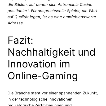
die Säulen, auf denen sich Astromania Casino
positioniert. Für anspruchsvolle Spieler, die Wert
auf Qualität legen, ist es eine empfehlenswerte
Adresse.
Fazit:
Nachhaltigkeit und
Innovation im
Online-Gaming
Die Branche steht vor einer spannenden Zukunft,
in der technologische Innovationen,
regulatorische Zertifizierungen und