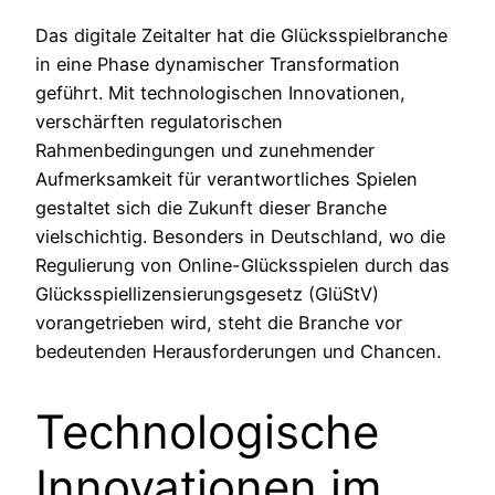
Das digitale Zeitalter hat die Glücksspielbranche
in eine Phase dynamischer Transformation
geführt. Mit technologischen Innovationen,
verschärften regulatorischen
Rahmenbedingungen und zunehmender
Aufmerksamkeit für verantwortliches Spielen
gestaltet sich die Zukunft dieser Branche
vielschichtig. Besonders in Deutschland, wo die
Regulierung von Online-Glücksspielen durch das
Glücksspiellizensierungsgesetz (GlüStV)
vorangetrieben wird, steht die Branche vor
bedeutenden Herausforderungen und Chancen.
Technologische
Innovationen im