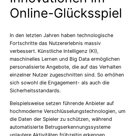
Online-Glücksspiel
In den letzten Jahren haben technologische
Fortschritte das Nutzererlebnis massiv
verbessert. Künstliche Intelligenz (KI),
maschinelles Lernen und Big Data ermöglichen
personalisierte Angebote, die auf das Verhalten
einzelner Nutzer zugeschnitten sind. So erhöhen
sich sowohl die Engagement- als auch die
Sicherheitsstandards.
Beispielsweise setzen führende Anbieter auf
hochmoderne Verschlüsselungstechnologien, um
die Daten der Spieler zu schützen, während
automatisierte Betrugserkennungssysteme
unlautere Aktivitäten frühzeitig erkennen.