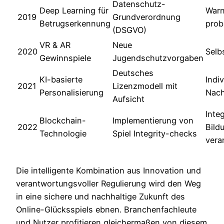
Datenschutz-
Deep Learning für
Warn
2019
Grundverordnung
Betrugserkennung
prob
(DSGVO)
VR & AR
Neue
2020
Selb
Gewinnspiele
Jugendschutzvorgaben
Deutsches
KI-basierte
Indiv
2021
Lizenzmodell mit
Personalisierung
Nach
Aufsicht
Inte
Blockchain-
Implementierung von
2022
Bild
Technologie
Spiel Integrity-checks
vera
Die intelligente Kombination aus Innovation und
verantwortungsvoller Regulierung wird den Weg
in eine sichere und nachhaltige Zukunft des
Online-Glücksspiels ebnen. Branchenfachleute
und Nutzer profitieren gleichermaßen von diesem