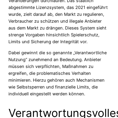
Veränderungen durchlaufen. Das staatlich
abgestimmte Lizenzsystem, das 2021 eingeführt
wurde, zielt darauf ab, den Markt zu regulieren,
Verbraucher zu schützen und illegale Anbieter
aus dem Markt zu drängen. Dieses System sieht
strenge Vorgaben hinsichtlich Spielerschutz,
Limits und Sicherung der Integrität vor.
Dabei gewinnt die so genannte „Verantwortliche
Nutzung“ zunehmend an Bedeutung. Anbieter
müssen sich verpflichten, Maßnahmen zu
ergreifen, die problematisches Verhalten
minimieren. Hierzu gehören auch Mechanismen
wie Selbstsperren und finanzielle Limits, die
individuell eingestellt werden können.
Verantwortungsvolle