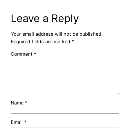
Leave a Reply
Your email address will not be published.
Required fields are marked
*
Comment
*
Name
*
Email
*