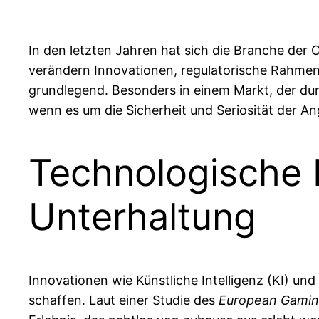
In den letzten Jahren hat sich die Branche der 
verändern Innovationen, regulatorische Rahme
grundlegend. Besonders in einem Markt, der durc
wenn es um die Sicherheit und Seriosität der A
Technologische I
Unterhaltung
Innovationen wie Künstliche Intelligenz (KI) und 
schaffen. Laut einer Studie des
European Gaming