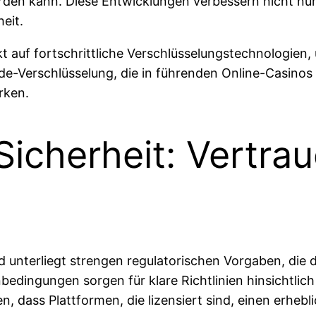
erden kann. Diese Entwicklungen verbessern nicht nur
eit.
 auf fortschrittliche Verschlüsselungstechnologien,
de-Verschlüsselung, die in führenden Online-Casinos 
rken.
Sicherheit: Vertra
nd unterliegt strengen regulatorischen Vorgaben, di
ingungen sorgen für klare Richtlinien hinsichtlich 
dass Plattformen, die lizensiert sind, einen erhebli