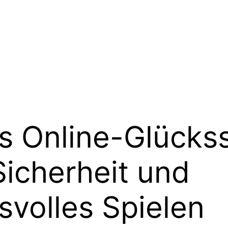
s Online-Glückss
Sicherheit und
volles Spielen