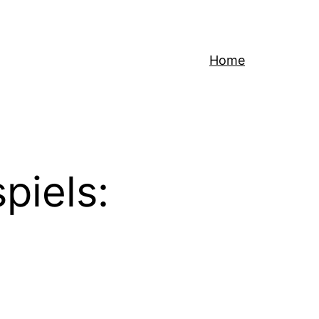
Home
piels: