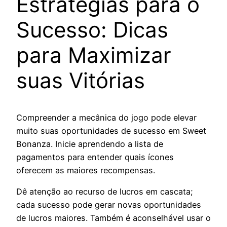
Estratégias para o
Sucesso: Dicas
para Maximizar
suas Vitórias
Compreender a mecânica do jogo pode elevar
muito suas oportunidades de sucesso em Sweet
Bonanza. Inicie aprendendo a lista de
pagamentos para entender quais ícones
oferecem as maiores recompensas.
Dê atenção ao recurso de lucros em cascata;
cada sucesso pode gerar novas oportunidades
de lucros maiores. Também é aconselhável usar o