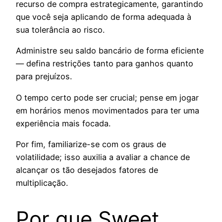
recurso de compra estrategicamente, garantindo
que você seja aplicando de forma adequada à
sua tolerância ao risco.
Administre seu saldo bancário de forma eficiente
— defina restrições tanto para ganhos quanto
para prejuízos.
O tempo certo pode ser crucial; pense em jogar
em horários menos movimentados para ter uma
experiência mais focada.
Por fim, familiarize-se com os graus de
volatilidade; isso auxilia a avaliar a chance de
alcançar os tão desejados fatores de
multiplicação.
Por que Sweet