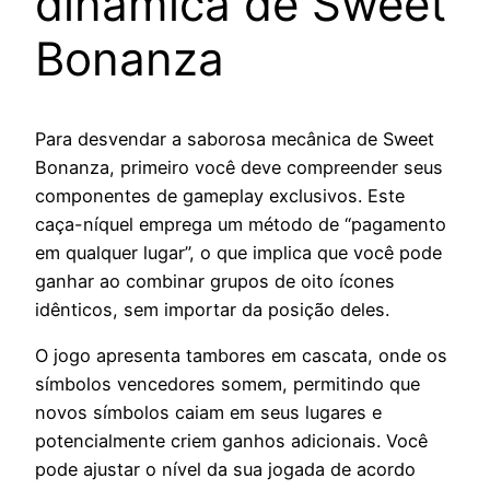
dinâmica de Sweet
Bonanza
Para desvendar a saborosa mecânica de Sweet
Bonanza, primeiro você deve compreender seus
componentes de gameplay exclusivos. Este
caça-níquel emprega um método de “pagamento
em qualquer lugar”, o que implica que você pode
ganhar ao combinar grupos de oito ícones
idênticos, sem importar da posição deles.
O jogo apresenta tambores em cascata, onde os
símbolos vencedores somem, permitindo que
novos símbolos caiam em seus lugares e
potencialmente criem ganhos adicionais. Você
pode ajustar o nível da sua jogada de acordo