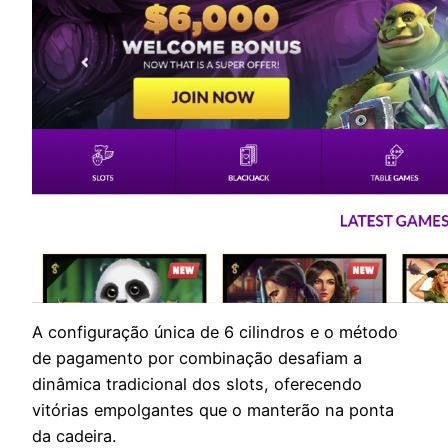
A configuração única de 6 cilindros e o método
de pagamento por combinação desafiam a
dinâmica tradicional dos slots, oferecendo
vitórias empolgantes que o manterão na ponta
da cadeira.