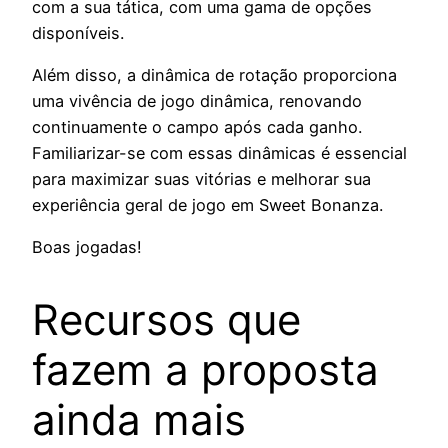
com a sua tática, com uma gama de opções
disponíveis.
Além disso, a dinâmica de rotação proporciona
uma vivência de jogo dinâmica, renovando
continuamente o campo após cada ganho.
Familiarizar-se com essas dinâmicas é essencial
para maximizar suas vitórias e melhorar sua
experiência geral de jogo em Sweet Bonanza.
Boas jogadas!
Recursos que
fazem a proposta
ainda mais