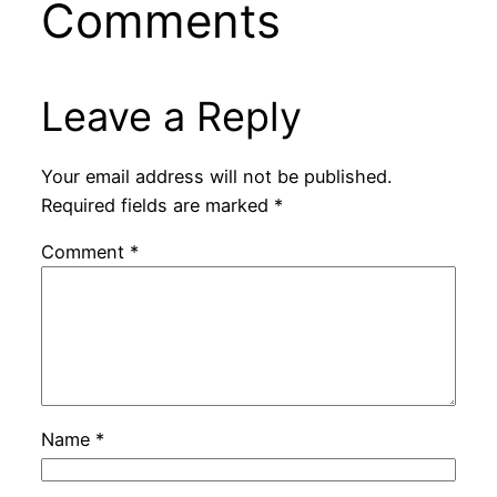
Comments
Leave a Reply
Your email address will not be published.
Required fields are marked
*
Comment
*
Name
*