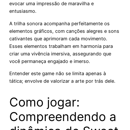
evocar uma impressão de maravilha e
entusiasmo.
A trilha sonora acompanha perfeitamente os
elementos gráficos, com canções alegres e sons
cativantes que aprimoram cada movimento.
Esses elementos trabalham em harmonia para
criar uma vivência imersiva, assegurando que
você permaneça engajado e imerso.
Entender este game não se limita apenas à
tática; envolve de valorizar a arte por trás dele.
Como jogar:
Compreendendo a