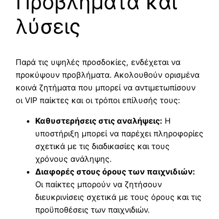
Προβλήματα και
λύσεις
Παρά τις υψηλές προσδοκίες, ενδέχεται να
προκύψουν προβλήματα. Ακολουθούν ορισμένα
κοινά ζητήματα που μπορεί να αντιμετωπίσουν
οι VIP παίκτες και οι τρόποι επίλυσής τους:
Καθυστερήσεις στις αναλήψεις:
Η
υποστήριξη μπορεί να παρέχει πληροφορίες
σχετικά με τις διαδικασίες και τους
χρόνους ανάληψης.
Διαφορές στους όρους των παιχνιδιών:
Οι παίκτες μπορούν να ζητήσουν
διευκρινίσεις σχετικά με τους όρους και τις
προϋποθέσεις των παιχνιδιών.