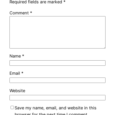
Required fields are marked
*
Comment
*
Name
*
Email
*
Website
Save my name, email, and website in this
browser for the next time I comment.