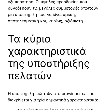
εξυπηρέτηση. Οι υψηλές προσδοκίες που
συνοδεύουν τις μεγάλες συμμετοχές απαιτούν
μια υποστήριξη που να είναι άμεση,
αποτελεσματική και, κυρίως, αξιόπιστη.
Τα κύρια
χαρακτηριστικά
της υποστήριξης
πελατών
Η υποστήριξη πελατών στο browinner casino
διακρίνεται για τρία σημαντικά χαρακτηριστικά: