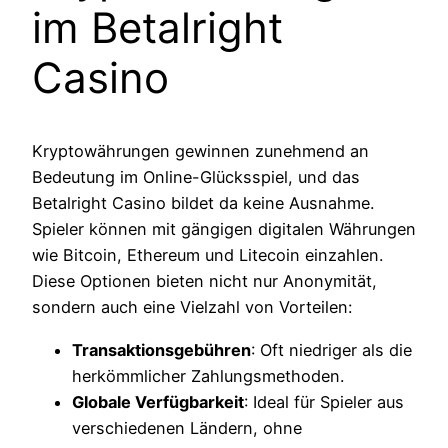
im Betalright
Casino
Kryptowährungen gewinnen zunehmend an
Bedeutung im Online-Glücksspiel, und das
Betalright Casino bildet da keine Ausnahme.
Spieler können mit gängigen digitalen Währungen
wie Bitcoin, Ethereum und Litecoin einzahlen.
Diese Optionen bieten nicht nur Anonymität,
sondern auch eine Vielzahl von Vorteilen:
Transaktionsgebühren
: Oft niedriger als die
herkömmlicher Zahlungsmethoden.
Globale Verfügbarkeit
: Ideal für Spieler aus
verschiedenen Ländern, ohne