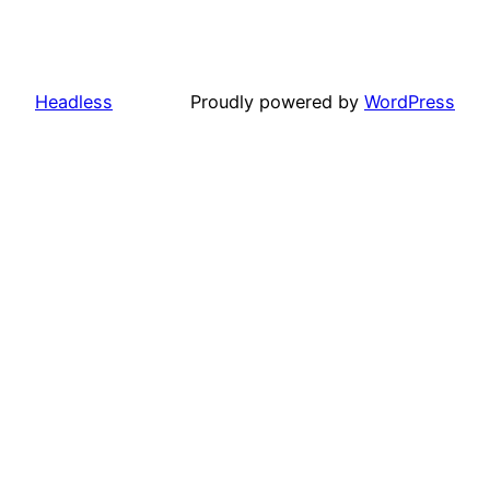
Headless
Proudly powered by
WordPress