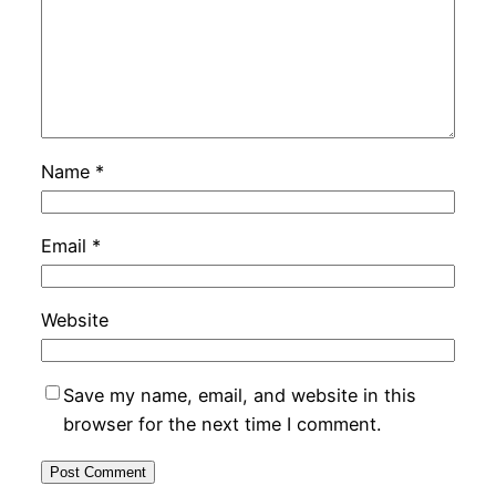
Name
*
Email
*
Website
Save my name, email, and website in this
browser for the next time I comment.