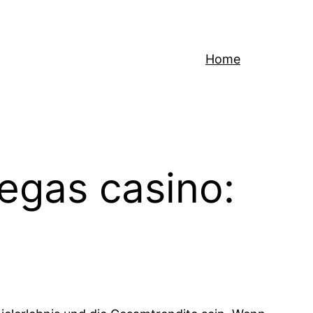
Home
egas casino: