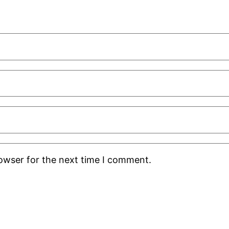
rowser for the next time I comment.