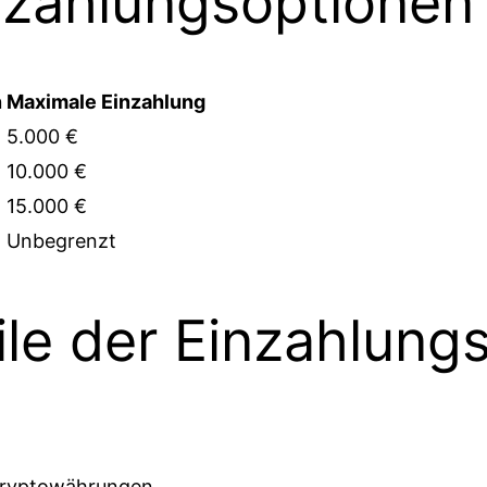
inzahlungsoptionen
n
Maximale Einzahlung
5.000 €
10.000 €
15.000 €
Unbegrenzt
ile der Einzahlung
 Kryptowährungen