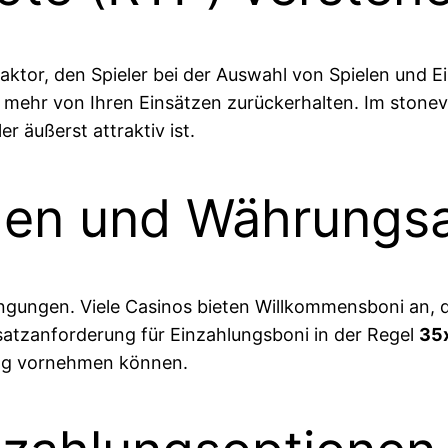
aktor, den Spieler bei der Auswahl von Spielen und E
mehr von Ihren Einsätzen zurückerhalten. Im stoneveg
er äußerst attraktiv ist.
en und Währungsa
dingungen. Viele Casinos bieten Willkommensboni an,
satzanforderung für Einzahlungsboni in der Regel
35
ung vornehmen können.