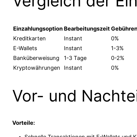
Vergleich der E
Einzahlungsoption
Bearbeitungszeit
Gebühre
Kreditkarten
Instant
0%
E-Wallets
Instant
1-3%
Banküberweisung
1-3 Tage
0-2%
Kryptowährungen
Instant
0%
Vor- und Nachte
Vorteile:
Schnelle Transaktionen mit E-Wallets und