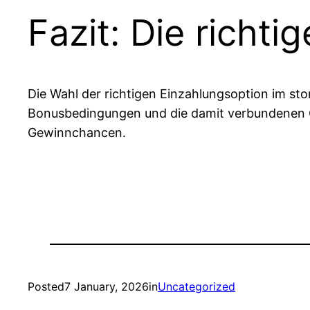
Fazit: Die richt
Die Wahl der richtigen Einzahlungsoption im sto
Bonusbedingungen und die damit verbundenen Ge
Gewinnchancen.
Posted
7 January, 2026
in
Uncategorized