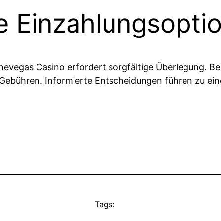
ige Einzahlungsopt
nevegas Casino erfordert sorgfältige Überlegung. Ber
bühren. Informierte Entscheidungen führen zu eine
Tags: