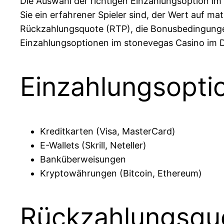
Die Auswahl der richtigen Einzahlungsoption im
Sie ein erfahrener Spieler sind, der Wert auf m
Rückzahlungsquote (RTP), die Bonusbedingunge
Einzahlungsoptionen im stonevegas Casino im De
Einzahlungsopti
Kreditkarten (Visa, MasterCard)
E-Wallets (Skrill, Neteller)
Banküberweisungen
Kryptowährungen (Bitcoin, Ethereum)
Rückzahlungsquo