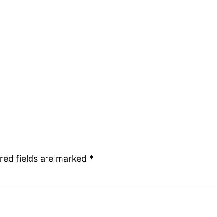
red fields are marked
*