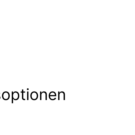
soptionen