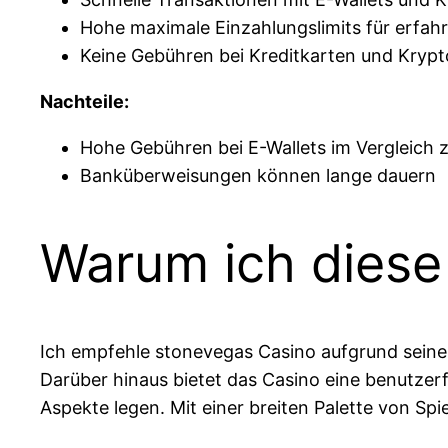
Hohe maximale Einzahlungslimits für erfahr
Keine Gebühren bei Kreditkarten und Kry
Nachteile:
Hohe Gebühren bei E-Wallets im Vergleich 
Banküberweisungen können lange dauern
Warum ich diese
Ich empfehle stonevegas Casino aufgrund seine
Darüber hinaus bietet das Casino eine benutzerf
Aspekte legen. Mit einer breiten Palette von S