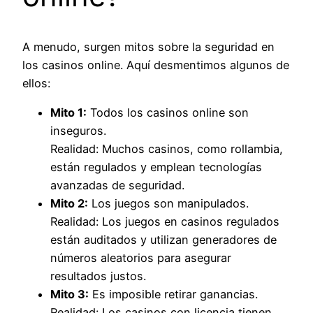
A menudo, surgen mitos sobre la seguridad en
los casinos online. Aquí desmentimos algunos de
ellos:
Mito 1:
Todos los casinos online son
inseguros.
Realidad: Muchos casinos, como rollambia,
están regulados y emplean tecnologías
avanzadas de seguridad.
Mito 2:
Los juegos son manipulados.
Realidad: Los juegos en casinos regulados
están auditados y utilizan generadores de
números aleatorios para asegurar
resultados justos.
Mito 3:
Es imposible retirar ganancias.
Realidad: Los casinos con licencia tienen