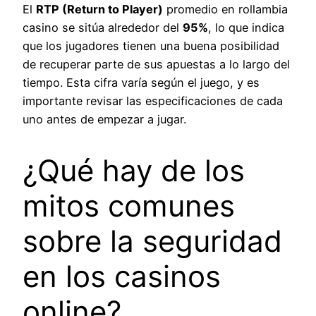
El
RTP (Return to Player)
promedio en rollambia
casino se sitúa alrededor del
95%
, lo que indica
que los jugadores tienen una buena posibilidad
de recuperar parte de sus apuestas a lo largo del
tiempo. Esta cifra varía según el juego, y es
importante revisar las especificaciones de cada
uno antes de empezar a jugar.
¿Qué hay de los
mitos comunes
sobre la seguridad
en los casinos
online?