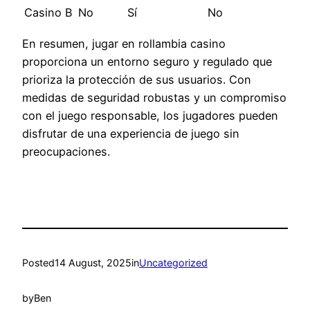
Casino B
No
Sí
No
En resumen, jugar en rollambia casino
proporciona un entorno seguro y regulado que
prioriza la protección de sus usuarios. Con
medidas de seguridad robustas y un compromiso
con el juego responsable, los jugadores pueden
disfrutar de una experiencia de juego sin
preocupaciones.
Posted
14 August, 2025
in
Uncategorized
by
Ben