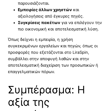
παρουσιάζονται.
Εμπειρίες άλλων χρηστών
και
αξιολογήσεις από έγκυρες πηγές.
Συγκρίσεις πακέτων
για να επιλέγουν την
πιο οικονομική και αποτελεσματική λύση.
Όπως δείχνει η εμπειρία, η χρήση
συγκεκριμένων εργαλείων και πηγών, όπως οι
προσφορές που εξετάζονται στο LiraSpin,
συμβάλλει στην αποφυγή λαθών και στην
αποτελεσματική διαχείριση των προσωπικών ή
επαγγελματικών πόρων.
Συμπέρασμα: Η
αξία της