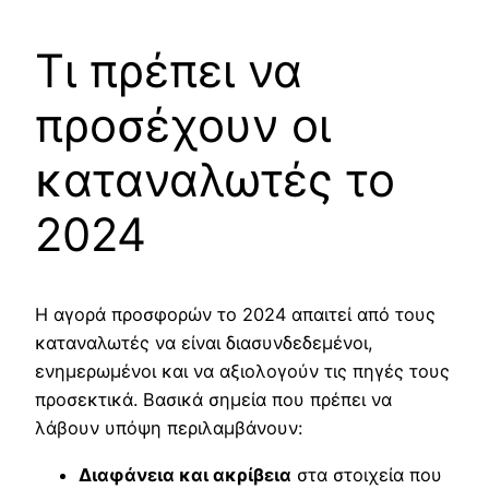
Τι πρέπει να
προσέχουν οι
καταναλωτές το
2024
Η αγορά προσφορών το 2024 απαιτεί από τους
καταναλωτές να είναι διασυνδεδεμένοι,
ενημερωμένοι και να αξιολογούν τις πηγές τους
προσεκτικά. Βασικά σημεία που πρέπει να
λάβουν υπόψη περιλαμβάνουν:
Διαφάνεια και ακρίβεια
στα στοιχεία που