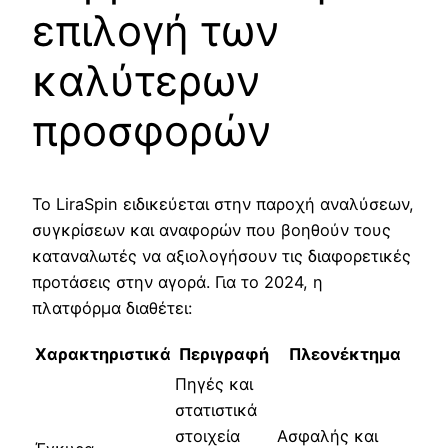
επιλογή των
καλύτερων
προσφορών
Το LiraSpin ειδικεύεται στην παροχή αναλύσεων,
συγκρίσεων και αναφορών που βοηθούν τους
καταναλωτές να αξιολογήσουν τις διαφορετικές
προτάσεις στην αγορά. Για το 2024, η
πλατφόρμα διαθέτει:
Χαρακτηριστικά
Περιγραφή
Πλεονέκτημα
Πηγές και
στατιστικά
στοιχεία
Ασφαλής και