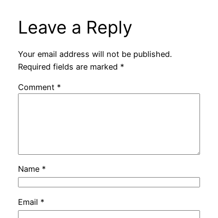
Leave a Reply
Your email address will not be published.
Required fields are marked
*
Comment
*
Name
*
Email
*