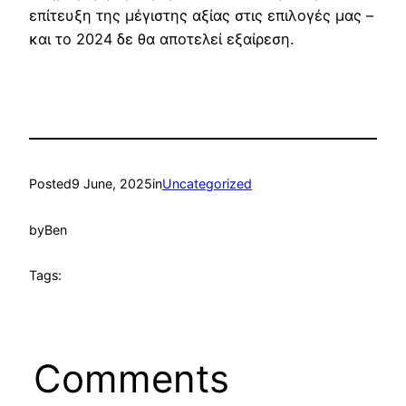
επίτευξη της μέγιστης αξίας στις επιλογές μας –
και το 2024 δε θα αποτελεί εξαίρεση.
Posted
9 June, 2025
in
Uncategorized
by
Ben
Tags:
Comments