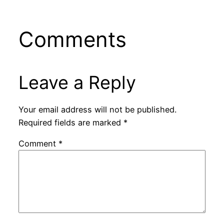
Comments
Leave a Reply
Your email address will not be published.
Required fields are marked
*
Comment
*