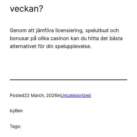
veckan?
Genom att jämföra licensiering, spelutbud och
bonusar på olika casinon kan du hitta det bästa
alternativet för din spelupplevelse.
Posted
22 March, 2026
in
Uncategorized
by
Ben
Tags: