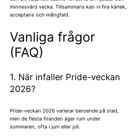
minnesvärd vecka. Tillsammans kan vi fira kärlek,
acceptans och mångfald.
Vanliga frågor
(FAQ)
1. När infaller Pride-veckan
2026?
Pride-veckan 2026 varierar beroende på stad,
men de flesta firanden äger rum under
sommaren, ofta i juni eller juli.