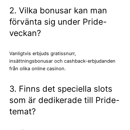
2. Vilka bonusar kan man
förvänta sig under Pride-
veckan?
Vanligtvis erbjuds gratissnurr,
insättningsbonusar och cashback-erbjudanden
från olika online casinon.
3. Finns det speciella slots
som är dedikerade till Pride-
temat?