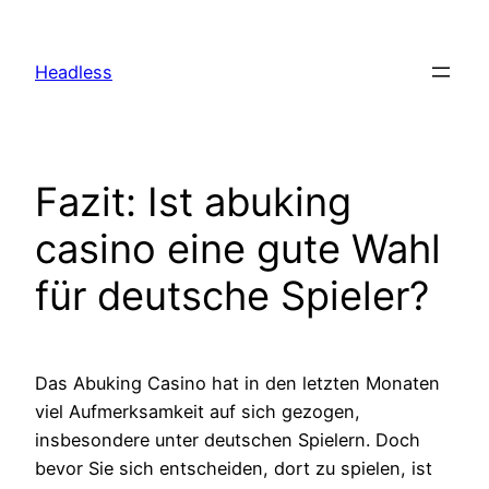
Skip
to
Headless
content
Fazit: Ist abuking
casino eine gute Wahl
für deutsche Spieler?
Das Abuking Casino hat in den letzten Monaten
viel Aufmerksamkeit auf sich gezogen,
insbesondere unter deutschen Spielern. Doch
bevor Sie sich entscheiden, dort zu spielen, ist