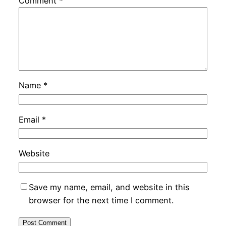
Comment
*
Name
*
Email
*
Website
Save my name, email, and website in this
browser for the next time I comment.