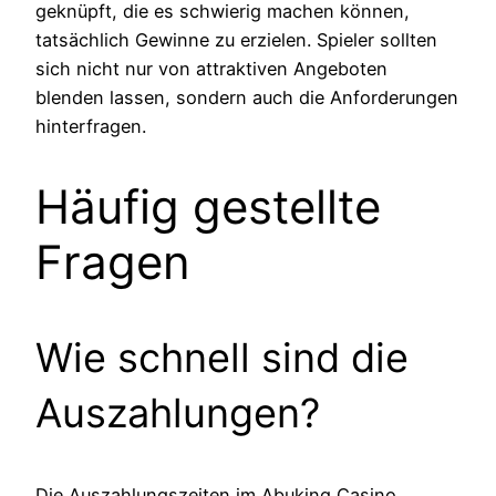
geknüpft, die es schwierig machen können,
tatsächlich Gewinne zu erzielen. Spieler sollten
sich nicht nur von attraktiven Angeboten
blenden lassen, sondern auch die Anforderungen
hinterfragen.
Häufig gestellte
Fragen
Wie schnell sind die
Auszahlungen?
Die Auszahlungszeiten im Abuking Casino