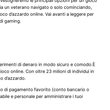
investigheremo le principali opzioni per un gioco
sia un veterano navigato o solo cominciando,
ioco d’azzardo online. Vai avanti a leggere per
 di gaming.
asferimenti di denaro in modo sicuro e comodo.È
co online. Con oltre 23 milioni di individui in
oco d’azzardo.
odo di pagamento favorito (conto bancario o
abile e personale per amministrare i tuoi