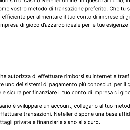
ri siti di casinò Neteller online. In questo articolo, 
come vostro metodo di transazione preferito. Che tu 
d
efficiente per alimentare il tuo conto di imprese di g
il impresa di gioco d’azzardo ideale per le tue esigenze
 che autorizza di effettuare rimborsi su internet e tr
uno dei sistemi di pagamento più conosciuti per il gio
le e sicura per finanziare il tuo conto di impresa di gi
ssario è sviluppare un account, collegarlo al tuo met
effettuare transazioni. Neteller dispone una base affid
agli private e finanziarie siano al sicuro.