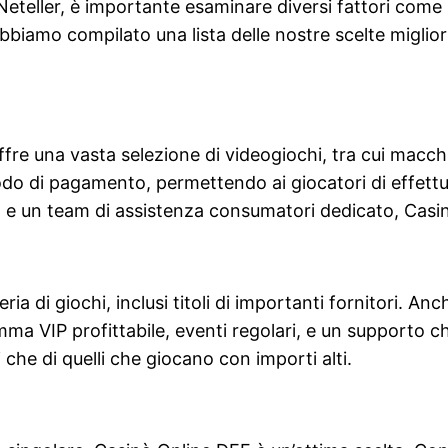
teller, è importante esaminare diversi fattori come l’
bbiamo compilato una lista delle nostre scelte migliori
re una vasta selezione di videogiochi, tra cui macchin
o di pagamento, permettendo ai giocatori di effettuar
e un team di assistenza consumatori dedicato, Casino 
ia di giochi, inclusi titoli di importanti fornitori. A
ma VIP profittabile, eventi regolari, e un supporto 
 che di quelli che giocano con importi alti.