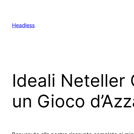
Skip
to
content
Headless
Ideali Neteller
un Gioco d’Azz