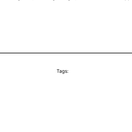
Tags: