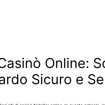
 Casinò Online: S
ardo Sicuro e S