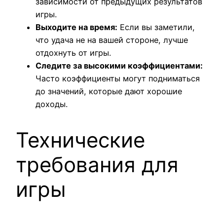
зависимости от предыдущих результатов
игры.
Выходите на время:
Если вы заметили,
что удача не на вашей стороне, лучше
отдохнуть от игры.
Следите за высокими коэффициентами:
Часто коэффициенты могут подниматься
до значений, которые дают хорошие
доходы.
Технические
требования для
игры