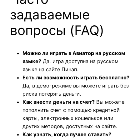
задаваемые
вопросы (FAQ)
Можно ли играть в Авиатор на русском
языке?
Да, игра доступна на русском
языке на сайте Пинап.
Есть ли возможность играть бесплатно?
Да, в демо-режиме вы можете играть без
риска потерять деньги.
Как внести деньги на счет?
Вы можете
пополнить счет с помощью кредитной
карты, электронных кошельков или
других методов, доступных на сайте.
Как узнать, когда лучше ставить?