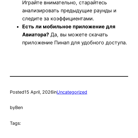
Играйте внимательно, старайтесь
анализировать предыдущие раунды и
следите за коэффициентами.
Есть ли мобильное приложение для
Авиатора?
Да, вы можете скачать
приложение Пинап для удобного доступа.
Posted
15 April, 2026
in
Uncategorized
by
Ben
Tags: