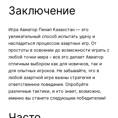
Заключение
Игра Авиатор Пинап Казахстан — это
увлекательный способ испытать удачу и
насладиться процессом азартных игр. От
простоты в освоении до возможности играть с
любой точки мира – все это делает Авиатор
отличным выбором как для новичков, так и
для опытных игроков. Не забывайте, что в
любой азартной игре важны стратегия и
ответственное поведение. Опробуйте
различные тактики, и кто знает, возможно,
именно вы станете следующим победителем!
Часто