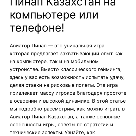
Пинап Казахстан на
компьютере или
телефоне!
Авиатор Пинап — это уникальная игра,
которая предлагает захватывающий опыт как
на компьютере, так и на мобильном
устройстве. Вместо классического гейминга,
здесь у вас есть возможность испытать удачу,
делая ставки на рисковые полеты. Эта игра
привлекает массу игроков благодаря простоте
в освоении и высокой динамике. В этой статье
мы подробно рассмотрим, как можно играть в
Авиатор Пинап Казахстан, а также основные
особенности игры, советы по стратегии и
технические аспекты. Узнайте, как