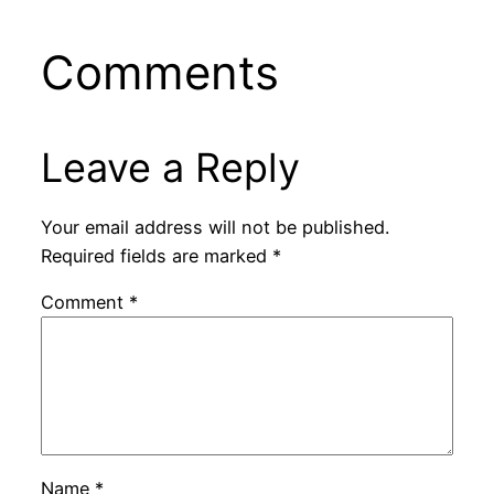
Comments
Leave a Reply
Your email address will not be published.
Required fields are marked
*
Comment
*
Name
*