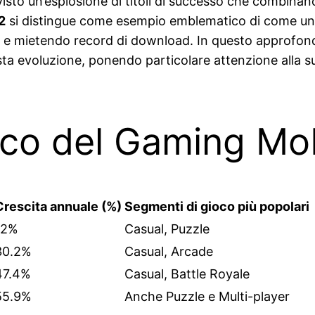
a visto un’esplosione di titoli di successo che combina
2
si distingue come esempio emblematico di come un 
do e mietendo record di download. In questo approfon
esta evoluzione, ponendo particolare attenzione alla s
tico del Gaming Mo
Crescita annuale (%)
Segmenti di gioco più popolari
12%
Casual, Puzzle
30.2%
Casual, Arcade
47.4%
Casual, Battle Royale
55.9%
Anche Puzzle e Multi-player