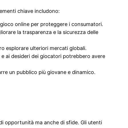
elementi chiave includono:
 gioco online per proteggere i consumatori.
orare la trasparenza e la sicurezza delle
 esplorare ulteriori mercati globali.
 e ai desideri dei giocatori potrebbero avere
rarre un pubblico più giovane e dinamico.
di opportunità ma anche di sfide. Gli utenti