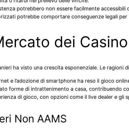
tà o ritardi nel prelievo delle vincite.
stenza potrebbero non essere facilmente accessibili o 
izzati potrebbe comportare conseguenze legali per gli
Mercato dei Casino 
ranieri ha visto una crescita esponenziale. Le ragioni d
ternet e l’adozione di smartphone ha reso il gioco onli
 forme di intrattenimento a casa, contribuendo così a
enza di gioco, con opzioni come il live dealer e gli sp
nieri Non AAMS