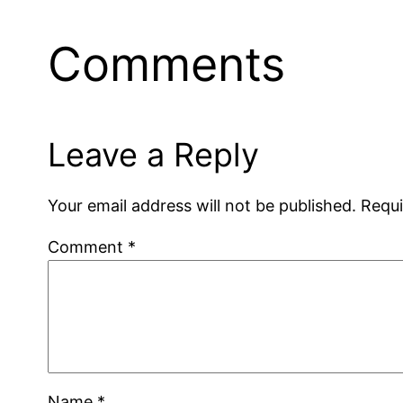
Comments
Leave a Reply
Your email address will not be published.
Requi
Comment
*
Name
*