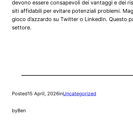
devono essere consapevoli dei vantaggi e dei ri
siti affidabili per evitare potenziali problemi. 
gioco d’azzardo su Twitter o LinkedIn. Questo pa
settore.
Posted
15 April, 2026
in
Uncategorized
by
Ben