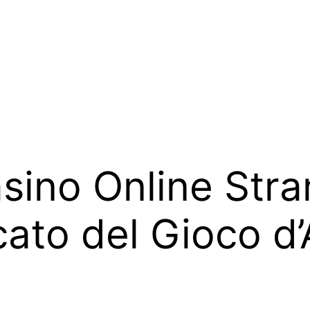
asino Online Stra
ato del Gioco d