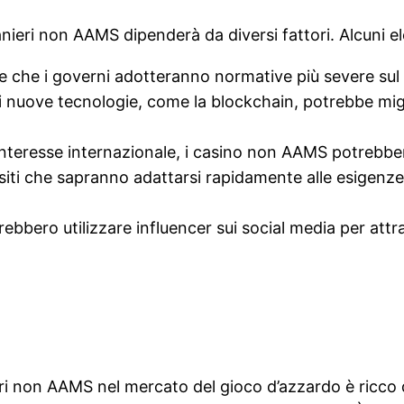
anieri non AAMS dipenderà da diversi fattori. Alcuni 
e che i governi adotteranno normative più severe sul
i nuove tecnologie, come la blockchain, potrebbe migli
nteresse internazionale, i casino non AAMS potrebbero
siti che sapranno adattarsi rapidamente alle esigenze
rebbero utilizzare influencer sui social media per att
ieri non AAMS nel mercato del gioco d’azzardo è ricco 