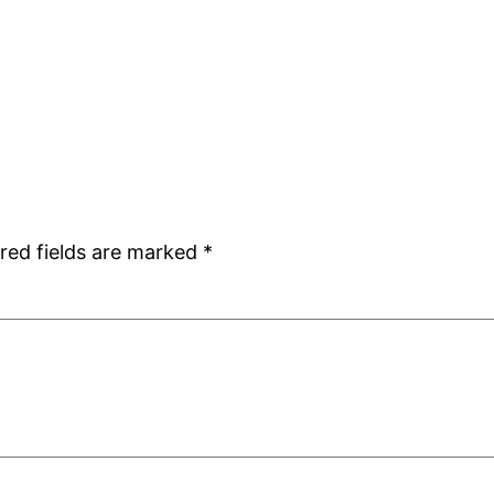
red fields are marked
*