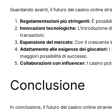
Guardando avanti, il futuro dei casino online str
Regolamentazioni più stringenti:
È possibil
Innovazioni tecnologiche:
L’introduzione d
transazioni.
Espansione del mercato:
Con il crescente i
Adattamento alle esigenze dei giocatori:
I 
maggiori possibilità di successo.
Collaborazioni con influencer:
I casino pot
Conclusione
In conclusione, il futuro dei casino online stran