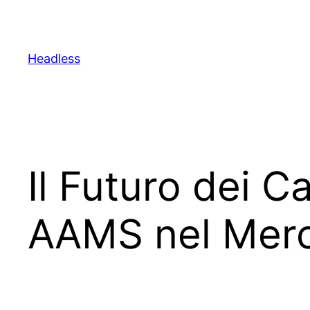
Skip
to
content
Headless
Il Futuro dei C
AAMS nel Merc