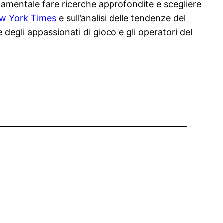
damentale fare ricerche approfondite e scegliere
w York Times
e sull’analisi delle tendenze del
degli appassionati di gioco e gli operatori del