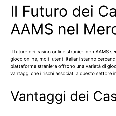
Il Futuro dei C
AAMS nel Merc
Il futuro dei casino online stranieri non AAMS s
gioco online, molti utenti italiani stanno cercan
piattaforme straniere offrono una varietà di gioch
vantaggi che i rischi associati a questo settore 
Vantaggi dei Ca