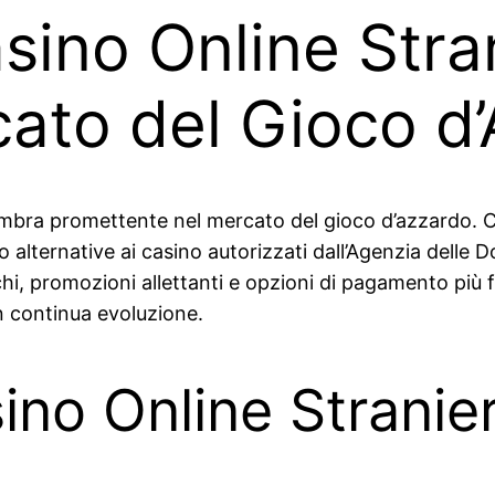
asino Online Stra
ato del Gioco d
embra promettente nel mercato del gioco d’azzardo. C
do alternative ai casino autorizzati dall’Agenzia del
i, promozioni allettanti e opzioni di pagamento più fle
in continua evoluzione.
sino Online Strani