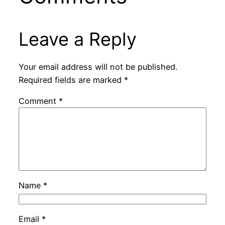
Leave a Reply
Your email address will not be published.
Required fields are marked
*
Comment
*
Name
*
Email
*