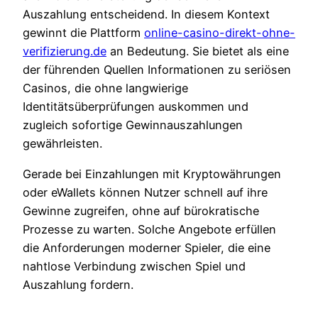
Auszahlung entscheidend. In diesem Kontext
gewinnt die Plattform
online-casino-direkt-ohne-
verifizierung.de
an Bedeutung. Sie bietet als eine
der führenden Quellen Informationen zu seriösen
Casinos, die ohne langwierige
Identitätsüberprüfungen auskommen und
zugleich sofortige Gewinnauszahlungen
gewährleisten.
Gerade bei Einzahlungen mit Kryptowährungen
oder eWallets können Nutzer schnell auf ihre
Gewinne zugreifen, ohne auf bürokratische
Prozesse zu warten. Solche Angebote erfüllen
die Anforderungen moderner Spieler, die eine
nahtlose Verbindung zwischen Spiel und
Auszahlung fordern.