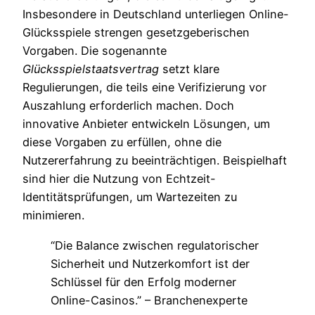
Insbesondere in Deutschland unterliegen Online-
Glücksspiele strengen gesetzgeberischen
Vorgaben. Die sogenannte
Glücksspielstaatsvertrag
setzt klare
Regulierungen, die teils eine Verifizierung vor
Auszahlung erforderlich machen. Doch
innovative Anbieter entwickeln Lösungen, um
diese Vorgaben zu erfüllen, ohne die
Nutzererfahrung zu beeinträchtigen. Beispielhaft
sind hier die Nutzung von Echtzeit-
Identitätsprüfungen, um Wartezeiten zu
minimieren.
“Die Balance zwischen regulatorischer
Sicherheit und Nutzerkomfort ist der
Schlüssel für den Erfolg moderner
Online-Casinos.” – Branchenexperte