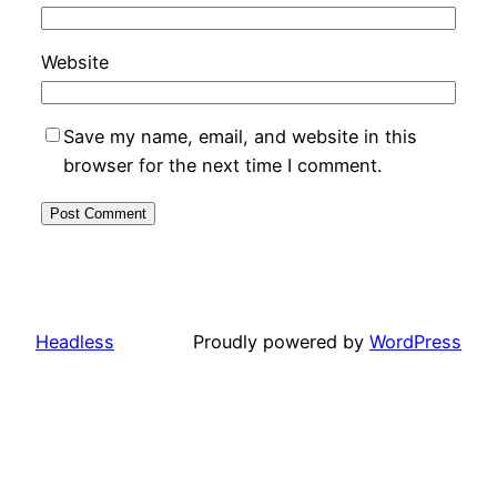
Website
Save my name, email, and website in this
browser for the next time I comment.
Headless
Proudly powered by
WordPress