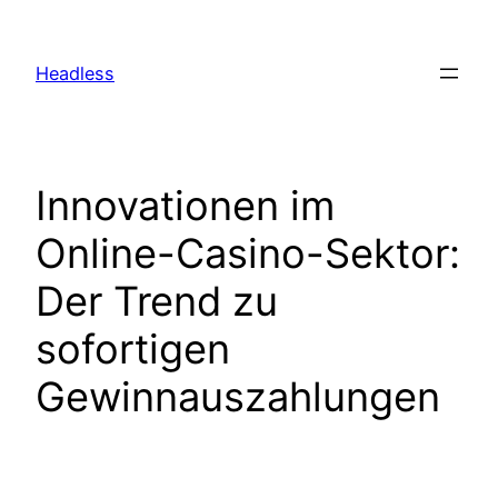
Skip
to
Headless
content
Innovationen im
Online-Casino-Sektor:
Der Trend zu
sofortigen
Gewinnauszahlungen