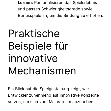
Lernen:
Personalisieren das Spielerlebnis
und passen Schwierigkeitsgrade sowie
Bonusspiele an, um die Bindung zu erhöhen.
Praktische
Beispiele für
innovative
Mechanismen
Ein Blick auf die Spielgestaltung zeigt, wie
Entwickler zunehmend auf innovative Konzepte
setzen, um sich vom Mainstream abzuheben: