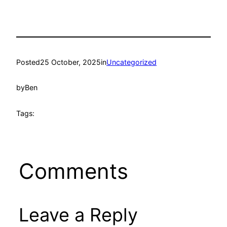
Posted
25 October, 2025
in
Uncategorized
by
Ben
Tags:
Comments
Leave a Reply