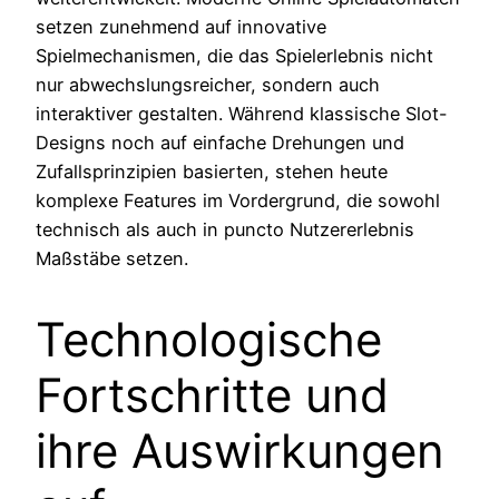
setzen zunehmend auf innovative
Spielmechanismen, die das Spielerlebnis nicht
nur abwechslungsreicher, sondern auch
interaktiver gestalten. Während klassische Slot-
Designs noch auf einfache Drehungen und
Zufallsprinzipien basierten, stehen heute
komplexe Features im Vordergrund, die sowohl
technisch als auch in puncto Nutzererlebnis
Maßstäbe setzen.
Technologische
Fortschritte und
ihre Auswirkungen