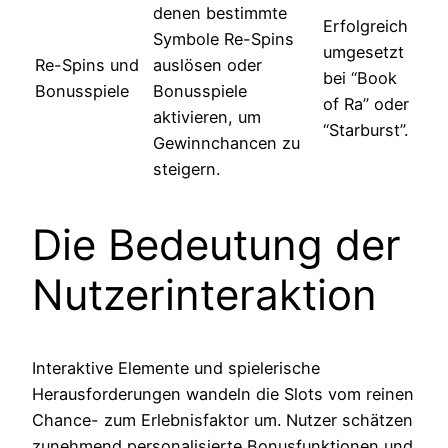
denen bestimmte
Erfolgreich
Symbole Re-Spins
umgesetzt
Re-Spins und
auslösen oder
bei “Book
Bonusspiele
Bonusspiele
of Ra” oder
aktivieren, um
“Starburst”.
Gewinnchancen zu
steigern.
Die Bedeutung der
Nutzerinteraktion
Interaktive Elemente und spielerische
Herausforderungen wandeln die Slots vom reinen
Chance- zum Erlebnisfaktor um. Nutzer schätzen
zunehmend personalisierte Bonusfunktionen und